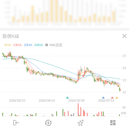
往往意味著未來幾季的營收與獲利將同步走強。這張卡片
8.0B
150M
讓你在市場還沒反應前，就能搶先洞察企業的成長訊號。
6.0B
100M
4.0B
50M
2.0B
0.0
0.0
2020Q1
2020Q4
2021Q3
2022Q2
2023Q1
2023Q4
2024Q3
2025Q2
close
股價K線
MA 設定
5
MA:
10
MA:
20
MA:
60
MA:
settings
15
14
13
12
2026/02/10
2026/04/10
2026/05/28
2026/07/16
1K
500
login
dashboard
KD
MACD
RSI
手勢操作
市場
追蹤
下單
交易
登入