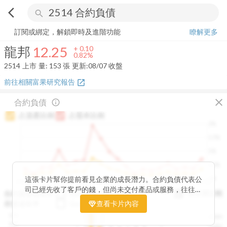
arrow_back_ios
search
龍邦
12.25
+
0.82%
量:
153
張
訂閱或綁定，解鎖即時及進階功能
瞭解更多
龍邦
12.25
+
0.10
0.82%
2514
上市
量:
153
張
更新:
08/07 收盤
前往相關富果研究報告
open_in_new
close
合約負債
info_outline
占資產比例
占股本比例
2%
1.5%
1%
0.5%
0%
這張卡片幫你提前看見企業的成長潛力。合約負債代表公
2020Q1
2020Q4
2021Q3
2022Q2
2023Q1
2023Q4
2024Q3
2025Q2
司已經先收了客戶的錢，但尚未交付產品或服務，往往是
與存貨比較
合約負債成長率
QoQ
YoY
未來營收的先行指標。透過觀察合約負債的季度變化與其
存貨成長率
QoQ
查看卡片內容
YoY
佔資產、股本的比例，你可以判斷企業手中訂單是否穩定
12B
250M
成長、營收動能是否正在累積。當合約負債持續上升時，
10B
200M