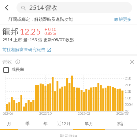
arrow_back_ios
search
龍邦
12.25
+
0.82%
量:
153
張
訂閱或綁定，解鎖即時及進階功能
瞭解更多
龍邦
12.25
+
0.10
0.82%
2514
上市
量:
153
張
更新:
08/07 收盤
前往相關富果研究報告
open_in_new
close
營收
info_outline
成長率
2.5B
2.0B
1.5B
1.0B
500M
0.0
2022/06
2023/10
2025/02
2026/06
月
季
年
近12月
單月
累計
顯示詳細