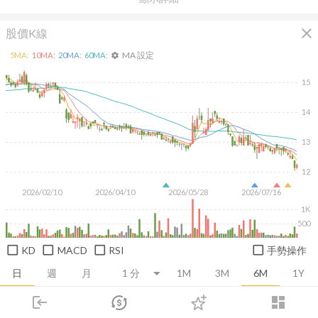
close
股價K線
MA 設定
5
MA:
10
MA:
20
MA:
60
MA:
settings
15
14
13
12
2026/02/10
2026/04/10
2026/05/28
2026/07/16
1K
500
KD
MACD
RSI
手勢操作
日
週
月
1M
3M
6M
1Y
login
dashboard
推薦卡片
基本面
技術面
消息面
籌碼面
財務報
市場
追蹤
下單
交易
登入