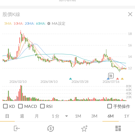
close
股價K線
MA 設定
5
MA:
10
MA:
20
MA:
60
MA:
settings
18
16
14
12
除
2026/02/10
2026/04/10
2026/05/28
2026/07/16
80K
60K
40K
20K
KD
MACD
RSI
手勢操作
日
週
月
1M
3M
6M
1Y
login
dashboard
推薦卡片
基本面
技術面
消息面
籌碼面
財務報
市場
追蹤
下單
交易
登入