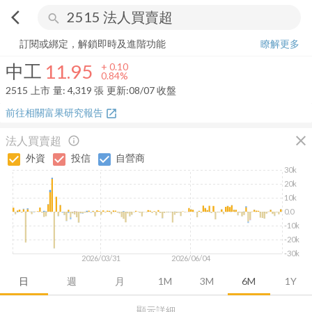
arrow_back_ios
search
中工
11.95
+
0.84%
量:
4,319
張
訂閱或綁定，解鎖即時及進階功能
瞭解更多
中工
11.95
+
0.10
0.84%
2515
上市
量:
4,319
張
更新:
08/07 收盤
前往相關富果研究報告
open_in_new
close
法人買賣超
info_outline
外資
投信
自營商
30k
20k
10k
0.0
-10k
-20k
-30k
2026/03/31
2026/06/04
日
週
月
1M
3M
6M
1Y
顯示詳細