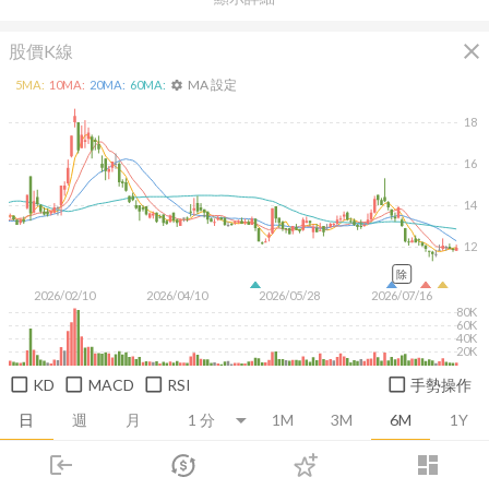
close
股價K線
MA 設定
5
MA:
10
MA:
20
MA:
60
MA:
settings
18
16
14
12
除
2026/02/10
2026/04/10
2026/05/28
2026/07/16
80K
60K
40K
20K
KD
MACD
RSI
手勢操作
日
週
月
1M
3M
6M
1Y
login
dashboard
推薦卡片
基本面
技術面
消息面
籌碼面
財務報
市場
追蹤
下單
交易
登入