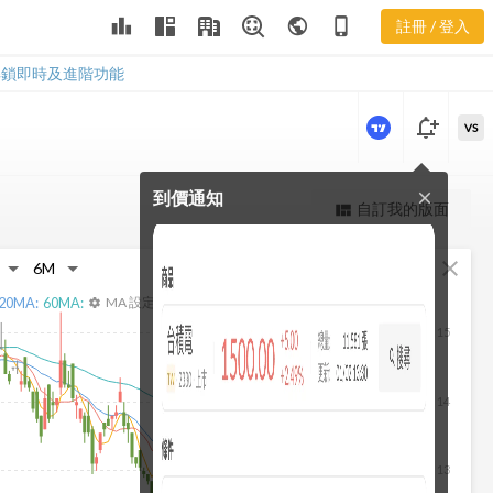
2516 基本資
leaderboard
public
phone_iphone
註冊 / 登入
料
2516 基本資料
解鎖即時及進階功能
notification_add
VS
到價通知
close
更強大的進階價量圖表
自訂我的版面
view_quilt
完整內容，僅限註冊會員使用
fullscreen
close
註冊/登入解鎖
20
MA:
60
MA:
MA 設定
settings
15
14
13