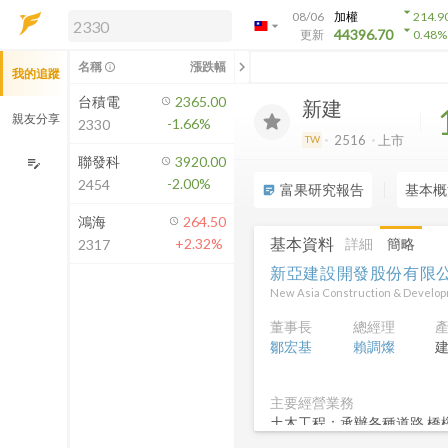
arrow_drop_down
08/06
加權
214.9
arrow_drop_down
arrow_drop_down
解鎖即時行情及進階功能
44396.70
更新
0.48
%
「綁定合作券商帳戶」或「訂閱任一
chevron_left
名稱
漲跌幅
info_outline
我的追蹤
方案」，即可解鎖以下功能：
即時行情
台積電
2365.00
新建
即時市況與排行
親友分享
-1.66%
2330
到價通知
2516
上市
TW
成交金額熱力圖
聯發科
3920.00
edit_note
-2.00%
2454
前往方案訂閱
富果研究報告
基本概
sticky_note_2
如何綁定合作券商
鴻海
264.50
基本資料
詳細
簡略
+2.32%
2317
新亞建設開發股份有限
New Asia Construction & Develop
董事長
總經理
鄒宏基
賴調燦
主要經營業務
土木工程：承辦各種道路.橋
樓.住宅.學校.廠房.醫院.