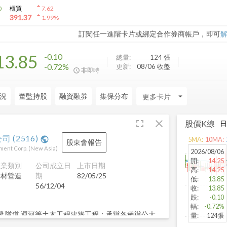
arrow_drop_up
0
櫃買
7.62
arrow_drop_up
391.37
1.99
%
訂閱任一進階卡片或綁定合作券商帳戶，即可
13.85
-0.10
總量:
124
張
-0.72%
更新:
08/06 收盤
非即時
況
董監持股
融資融券
集保分布
arrow_drop_down
fullscreen
close
股價K線
公司
(
2516
)
public
5
MA:
10
MA:
股東會報告
ment Corp.
(
New Asia
)
2026/08/06
開
:
14.25
產業類別
公司成立日
上市日期
高
:
14.25
建材營造
期
82/05/25
低
:
13.85
56/12/04
收
:
13.85
跌
:
-0.10
幅
:
-0.72%
樑.隧道.運河等土木工程建築工程：承辦各種辦公大
量
:
124張
運動館等工程工廠工程：核能電廠及各種工廠之建廠工程