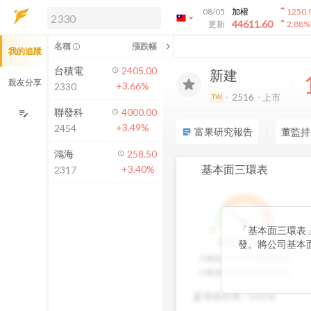
arrow_drop_up
08/05
加權
1250.
arrow_drop_down
arrow_drop_up
解鎖即時行情及進階功能
44611.60
更新
2.88
%
「綁定合作券商帳戶」或「訂閱任一
chevron_left
名稱
漲跌幅
info_outline
我的追蹤
方案」，即可解鎖以下功能：
即時行情
台積電
2405.00
新建
即時市況與排行
親友分享
+3.66%
2330
到價通知
2516
上市
TW
成交金額熱力圖
聯發科
4000.00
edit_note
+3.49%
2454
前往方案訂閱
富果研究報告
董監持
sticky_note_2
如何綁定合作券商
鴻海
258.50
基本面三環表
+3.40%
2317
「基本面三環表
1
9
3
分
價值環
發。將公司基本
股利報酬率好壞
分數越高代表投資價值越高
透過數據分析與
分數越低代表投資價值越低
以一目了然。三
參考殖利率 :
0.81%
投資人評估中長