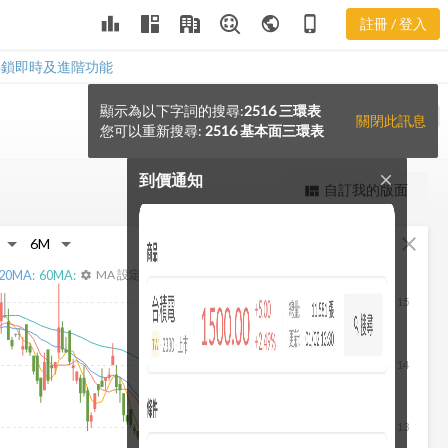
leaderboard
public
phone_iphone
註冊 / 登入
解鎖即時及進階功能
顯示為以下字詞的搜尋:
2516 三環表
notification_add
VS
關閉此訊息
您可以重新搜尋:
2516 基本面三環表
到價通知
close
更強大的進階價量圖表
自訂我的版面
view_quilt
完整內容，僅限註冊會員使用
fullscreen
close
註冊/登入解鎖
20
MA:
60
MA:
MA 設定
settings
15
14
13