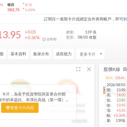
arrow_drop_up
94
櫃買
8.72
arrow_drop_up
383.75
2.33
%
訂閱任一進階卡片或綁定合作券商帳戶，即可
13.95
+0.05
總量:
139
張
+0.36%
更新:
08/05 收盤
非即時
股
基本資料
集保分布
成長能力
arrow_drop_down
fullscreen
close
股價K線
5
MA:
10
MA:
2026/08/05
低於低標
開
:
13.90
」卡片，為長予投資學院與富果合作開
1
9
1
9
高
:
14.00
1
分
9
分
股利環
營收環
面中的本益比、本淨比高低（第一環）、
低
:
13.85
（第二環）以及營收成長性（第三環），
收
:
13.95
分數越高代表股利報酬率越高
分數越高代表營收成長性高
查看卡片內容
漲
:
+0.05
統計處理，用三環的表達方式讓投資人可
分數越低代表股利報酬率越低
分數越低代表營收成長性低
幅
:
+0.36%
環的總分越高代表投資潛力越高，可做為
量
:
139張
詳細說明
期投資個股的重要參考指標。