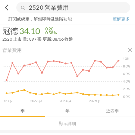
arrow_back_ios
search
冠德
34.10
-0.58%
量:
897
張
訂閱或綁定，解鎖即時及進階功能
瞭解更多
冠德
34.10
-0.20
-0.58%
2520
上市
量:
897
張
更新:
08/06 收盤
close
營業費用
10%
8.0%
6.0%
4.0%
2.0%
0.0%
2021Q2
2022Q3
2023Q4
2025Q1
季
年
近四季
顯示詳細