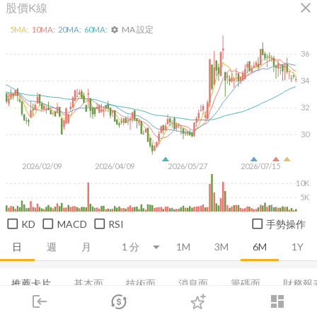
close
股價K線
MA 設定
5
MA:
10
MA:
20
MA:
60
MA:
settings
36
34
32
30
2026/02/09
2026/04/09
2026/05/27
2026/07/15
10K
5K
KD
MACD
RSI
手勢操作
日
週
月
1M
3M
6M
1Y
推薦卡片
基本面
技術面
消息面
籌碼面
財務報
login
dashboard
集保分布
市場
董監持股
追蹤
EPS
股利政策
下單
成長能力
交易
登入