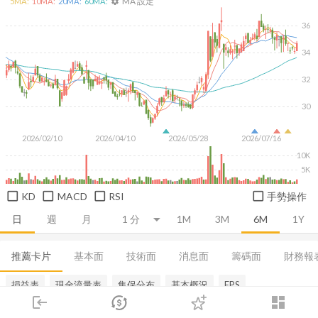
MA 設定
5
MA:
10
MA:
20
MA:
60
MA:
settings
36
34
32
30
2026/02/10
2026/04/10
2026/05/28
2026/07/16
10K
5K
KD
MACD
RSI
手勢操作
日
週
月
1M
3M
6M
1Y
推薦卡片
基本面
技術面
消息面
籌碼面
財務報
損益表
現金流量表
集保分布
基本概況
EPS
login
dashboard
市場
追蹤
下單
交易
登入