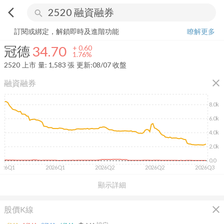
arrow_back_ios
search
冠德
34.70
+
1.76%
量:
1,583
張
訂閱或綁定，解鎖即時及進階功能
瞭解更多
冠德
34.70
+
0.60
1.76%
2520
上市
量:
1,583
張
更新:
08/07 收盤
close
融資融券
8.0k
6.0k
4.0k
2.0k
0.0
026Q1
2026Q1
2026Q2
2026Q2
2026Q3
顯示詳細
close
股價K線