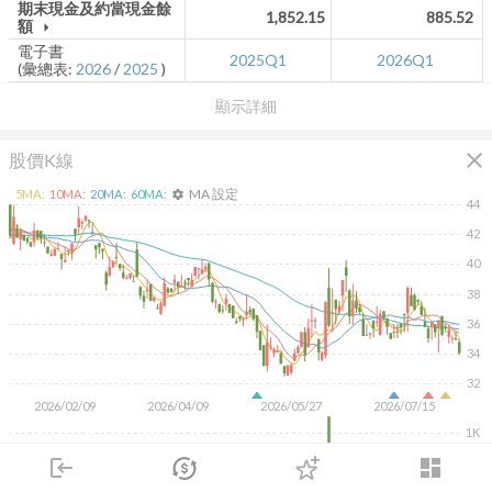
期末現金及約當現金餘
1,852.15
885.52
額
arrow_drop_down
電子書
2025Q1
2026Q1
(彙總表:
2026
/
2025
)
顯示詳細
close
股價K線
MA 設定
5
MA:
10
MA:
20
MA:
60
MA:
settings
44
42
40
38
36
34
32
2026/02/09
2026/04/09
2026/05/27
2026/07/15
1K
500
login
dashboard
市場
追蹤
下單
交易
登入