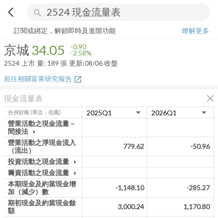
arrow_back_ios
search
京城
34.05
-2.58%
量:
189
張
訂閱或綁定，解鎖即時及進階功能
瞭解更多
京城
34.05
-0.90
-2.58%
2524
上市
量:
189
張
更新:
08/06 收盤
前往相關富果研究報告
open_in_new
close
現金流量表
合併財報
(單位：佰萬)
營業活動之現金流量－
間接法
arrow_drop_down
營業活動之淨現金流入
779.62
-50.96
（流出）
投資活動之現金流量
arrow_drop_down
籌資活動之現金流量
arrow_drop_down
本期現金及約當現金增
-1,148.10
-285.27
加（減少）數
期初現金及約當現金餘
3,000.24
1,170.80
額