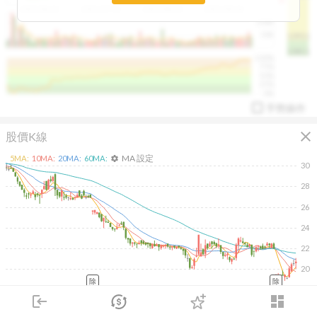
2025/04/23
2025/07/16
2025/08/20
2025/09/24
100K
50K
1393.1
1381.1
%
100%
%
75%
%
50%
%
25%
%
0%
手勢操作
close
股價K線
MA 設定
5
MA:
10
MA:
20
MA:
60
MA:
settings
30
28
26
arrow_drop_up
PL 指標:
94.88
%
24
22
20
除
除
2026/02/11
2026/04/13
2026/05/29
2026/07/17
login
dashboard
4K
市場
追蹤
下單
交易
登入