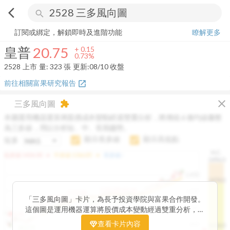
arrow_back_ios
search
皇普
20.75
+
0.73%
量:
323
張
訂閱或綁定，解鎖即時及進階功能
瞭解更多
皇普
20.75
+
0.15
0.73%
2528
上市
量:
323
張
更新:
08/10 收盤
前往相關富果研究報告
open_in_new
close
三多風向圖
extension
本圖運用機器運算將股價成本變動經過雙重分析，將傳統 6 條均線彙整
為三多線，用以分析短、中、長期趨勢。
顯示長多線
顯示高低點
短多
H.C.
arrow_drop_up
arrow_drop_up
短多線:
1426.00
中多線:
1366.85
長多線:
-
1496.0
1,400
1474.0
1195.22
1185.26
1,200
1155.38
1100.60
「三多風向圖」卡片，為長予投資學院與富果合作開發。
1140.44
1130.48
1120.52
1060.76
1,000
這個圖是運用機器運算將股價成本變動經過雙重分析，把
899.40
傳統 6 條均線彙整為三多線，用以分析短、中、長期股價
查看卡片內容
800
1426.0
812.75
趨勢。