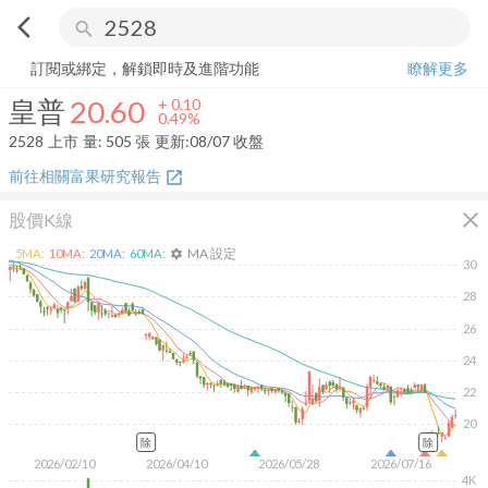
arrow_back_ios
search
皇普
20.60
+
0.49%
量:
505
張
訂閱或綁定，解鎖即時及進階功能
瞭解更多
皇普
20.60
+
0.10
0.49%
2528
上市
量:
505
張
更新:
08/07 收盤
前往相關富果研究報告
open_in_new
close
股價K線
MA 設定
5
MA:
10
MA:
20
MA:
60
MA:
settings
30
28
26
24
22
20
除
除
2026/02/10
2026/04/10
2026/05/28
2026/07/16
4K