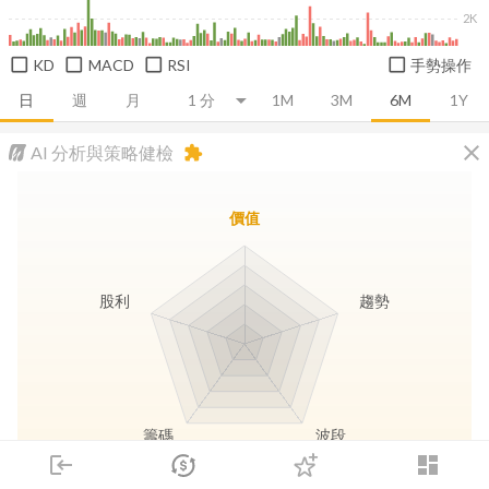
2K
KD
MACD
RSI
手勢操作
日
週
月
1M
3M
6M
1Y
close
AI 分析與策略健檢
extension
價值
股利
趨勢
籌碼
波段
login
dashboard
市場
追蹤
下單
交易
登入