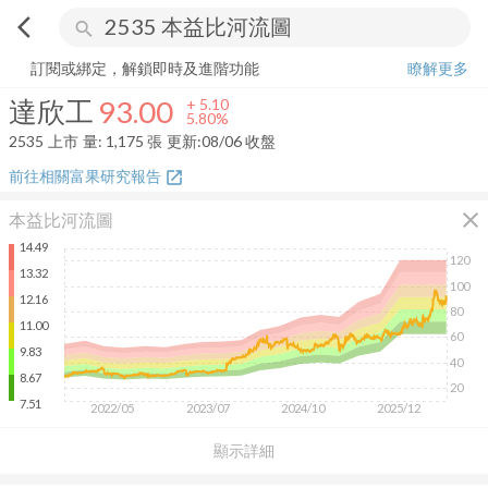
arrow_back_ios
search
達欣工
93.00
+
5.80%
量:
1,175
張
訂閱或綁定，解鎖即時及進階功能
瞭解更多
達欣工
93.00
+
5.10
5.80%
2535
上市
量:
1,175
張
更新:
08/06 收盤
前往相關富果研究報告
open_in_new
close
本益比河流圖
14.49
120
13.32
100
12.16
80
11.00
60
9.83
40
8.67
20
7.51
2022/05
2023/07
2024/10
2025/12
顯示詳細