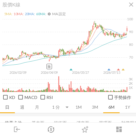
close
股價K線
MA 設定
5
MA:
10
MA:
20
MA:
60
MA:
settings
100
90
80
70
除
2026/02/09
2026/04/09
2026/05/27
2026/07/15
3K
2K
1K
KD
MACD
RSI
手勢操作
日
週
月
1M
3M
6M
1Y
推薦卡片
基本面
技術面
消息面
籌碼面
財務報
login
dashboard
市場
追蹤
下單
交易
登入
損益表
資產負債表
現金流量表
EPS
成長能力