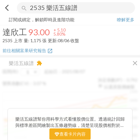
arrow_back_ios
search
達欣工
93.00
+
5.80%
量:
1,175
張
訂閱或綁定，解鎖即時及進階功能
瞭解更多
達欣工
93.00
+
5.10
5.80%
2535
上市
量:
1,175
張
更新:
08/06 收盤
前往相關富果研究報告
open_in_new
close
樂活五線譜
extension
區間(年)
起始日：
2025/08/07
決定係數(R²)：
0.792
變異係數(CV)：
3.07
%
以還原股價繪製
1500
1400
1300
1200
樂活五線譜幫你用科學方式看懂股價位置。透過統計回歸
與標準差區間繪製出五條趨勢線，清楚呈現股價相對於長
1100
期均衡區間的位置。當股價落在上方紅色區間，代表股價
查看卡片內容
1000
已偏離長期平均、短線可能過熱；反之，若接近下方綠色
2025/08
2025/09
2025/09
2025/10