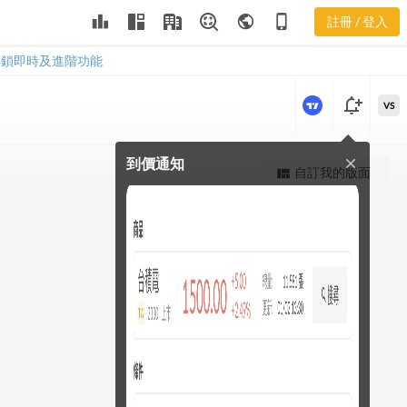
leaderboard
public
phone_iphone
註冊 / 登入
2535 股價K線
2535 股價K線
解鎖即時及進階功能
notification_add
VS
到價通知
close
更強大的進階價量圖表
自訂我的版面
view_quilt
完整內容，僅限註冊會員使用
註冊/登入解鎖