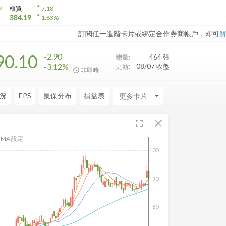
arrow_drop_down
9
櫃買
7.18
arrow_drop_down
384.19
1.83
%
訂閱任一進階卡片或綁定合作券商帳戶，即可
90.10
-2.90
總量:
464
張
-3.12%
更新:
08/07 收盤
非即時
況
EPS
集保分布
損益表
arrow_drop_down
fullscreen
close
MA 設定
100
90
80