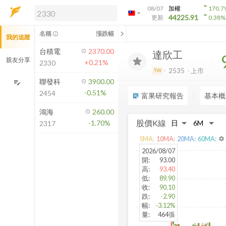
arrow_drop_down
08/07
加權
170.7
arrow_drop_down
arrow_drop_down
解鎖即時行情及進階功能
44225.91
更新
0.38
%
「綁定合作券商帳戶」或「訂閱任一
chevron_left
名稱
漲跌幅
info_outline
我的追蹤
方案」，即可解鎖以下功能：
即時行情
台積電
2370.00
達欣工
即時市況與排行
親友分享
+0.21%
2330
到價通知
2535
上市
TW
成交金額熱力圖
聯發科
3900.00
edit_note
-0.51%
2454
前往方案訂閱
富果研究報告
基本概
sticky_note_2
如何綁定合作券商
鴻海
260.00
股價K線
-1.70%
2317
5
MA:
10
MA:
20
MA:
60
MA:
settings
2026/08/07
開
:
93.00
高
:
93.40
低
:
89.90
收
:
90.10
跌
:
-2.90
幅
:
-3.12%
量
:
464張