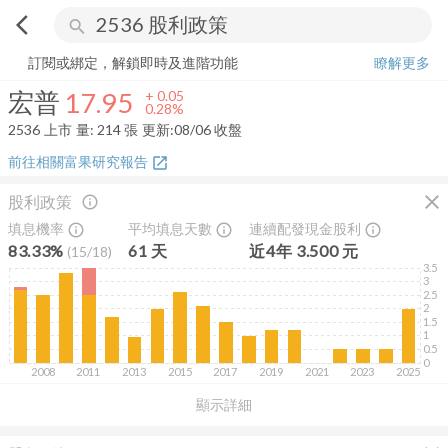
arrow_back_ios
search
宏普
17.95
+
0.28%
量:
214
張
訂閱或綁定，解鎖即時及進階功能
瞭解更多
宏普
17.95
+
0.05
0.28%
2536
上市
量:
214
張
更新:
08/06 收盤
前往相關富果研究報告
open_in_new
close
股利政策
info_outline
填息機率
平均填息天數
連續配發現金股利
info_outline
info_outline
info_outline
83.33%
61
天
近
4
年
3.500
元
(
15
/
18
)
3.5
3
2.5
2
1.5
1
0.5
0
2008
2011
2013
2015
2017
2019
2021
2023
2025
顯示詳細