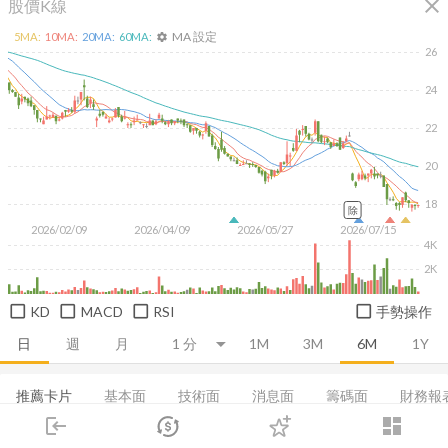
close
股價K線
MA 設定
5
MA:
10
MA:
20
MA:
60
MA:
settings
26
24
22
20
18
除
2026/02/09
2026/04/09
2026/05/27
2026/07/15
4K
2K
KD
MACD
RSI
手勢操作
日
週
月
1M
3M
6M
1Y
推薦卡片
基本面
技術面
消息面
籌碼面
財務報
login
dashboard
損益表
資產負債表
現金流量表
ROE及ROA
經營能力
市場
追蹤
下單
交易
登入