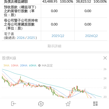
負債及權益總額
43,488.95
100.00%
38,823.52
100.00%
預收股款（權益項下）
之約當發行股數（單
0.00
0.00
位：股）
母公司暨子公司所持有
之母公司庫藏股股數
0.00
0.00
（單位：股）
電子書
2025Q2
2026Q2
(彙總表:
2026
/
2025
)
顯示詳細
close
股價K線
MA 設定
5
MA:
10
MA:
20
MA:
60
MA:
settings
26
24
22
20
login
dashboard
18
市場
追蹤
下單
交易
登入
除