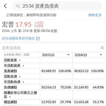
arrow_back_ios
search
宏普
17.95
+
0.28%
量:
214
張
訂閱或綁定，解鎖即時及進階功能
瞭解更多
宏普
17.95
+
0.05
0.28%
2536
上市
量:
214
張
更新:
08/06 收盤
前往相關富果研究報告
open_in_new
close
資產負債表
合併財報
(單位：佰萬)
流動資產
arrow_drop_down
非流動資產
arrow_drop_down
資產總額
43,488.95
100.00%
38,823.52
100.00%
流動負債
arrow_drop_down
非流動負債
arrow_drop_down
負債總額
30,556.13
70.26%
25,169.85
64.83%
歸屬於母公司業主之權
益
arrow_drop_down
權益總額
12,932.83
29.74%
13,653.68
35.17%