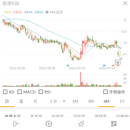
close
股價K線
MA 設定
5
MA:
10
MA:
20
MA:
60
MA:
settings
11
10.5
10
9.5
除
2026/02/06
2026/04/08
2026/05/26
2026/07/14
3K
2K
1K
KD
MACD
RSI
手勢操作
日
週
月
1M
3M
6M
1Y
推薦卡片
基本面
技術面
消息面
籌碼面
財務報
login
dashboard
集保分布
市場
董監持股
追蹤
EPS
股利政策
下單
成長能力
交易
登入