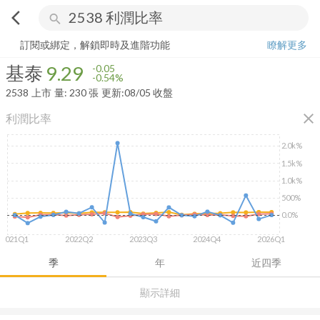
arrow_back_ios
search
基泰
9.29
-0.54%
量:
230
張
訂閱或綁定，解鎖即時及進階功能
瞭解更多
基泰
9.29
-0.05
-0.54%
2538
上市
量:
230
張
更新:
08/05 收盤
close
利潤比率
2.0k%
1.5k%
1.0k%
500%
0.0%
2021Q1
2022Q2
2023Q3
2024Q4
2026Q1
季
年
近四季
顯示詳細