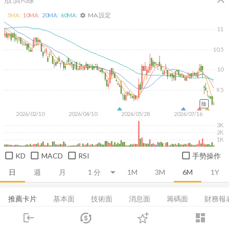
MA 設定
5
MA:
10
MA:
20
MA:
60
MA:
settings
11
10.5
10
9.5
除
2026/02/10
2026/04/10
2026/05/28
2026/07/16
3K
2K
1K
KD
MACD
RSI
手勢操作
日
週
月
1M
3M
6M
1Y
推薦卡片
基本面
技術面
消息面
籌碼面
財務報
login
dashboard
集保分布
董監持股
基本概況
營收
成長能力
市場
追蹤
下單
交易
登入