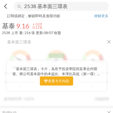
arrow_back_ios
search
基泰
9.16
+
0.11%
量:
216
張
訂閱或綁定，解鎖即時及進階功能
瞭解更多
基泰
9.16
+
0.01
0.11%
2538
上市
量:
216
張
更新:
08/07 收盤
close
基本面三環表
低於低標
1
9
1
9
1
9
3
分
1
分
9
分
價值環
股利環
營收環
「基本面三環表」卡片，為長予投資學院與富果合作開
分數越高代表投資價值越
分數越高代表股利報酬率
分數越高代表營收成長性
發。將公司基本面中的本益比、本淨比高低（第一環）、
高
越高
高
股利報酬率好壞（第二環）以及營收成長性（第三環），
查看卡片內容
分數越低代表投資價值越
分數越低代表股利報酬率
分數越低代表營收成長性
透過數據分析與統計處理，用三環的表達方式讓投資人可
低
越低
低
以一目了然。三環的總分越高代表投資潛力越高，可做為
投資人評估中長期投資個股的重要參考指標。
參考殖利率 :
0.81%
詳細說明
close
股價K線