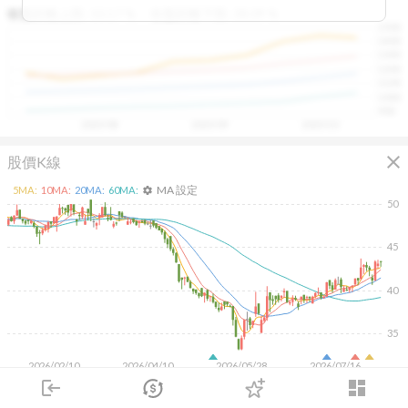
區間，則可能出現被低估的買進機會。五線譜不只是技術
收盤距離上限:
10.17
%
收盤距離下限:
38.09
%
1500
分析，更是幫助你掌握「合理價帶」與「長期趨勢」的工
1400
具，讓投資判斷更有依據、更有信心。
1300
1200
1100
1000
900
2025/08
2025/09
2025/10
close
股價K線
MA 設定
5
MA:
10
MA:
20
MA:
60
MA:
settings
50
45
40
35
2026/02/10
2026/04/10
2026/05/28
2026/07/16
login
dashboard
4K
市場
追蹤
下單
交易
登入
2K