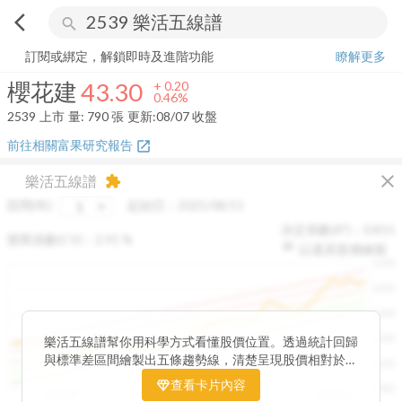
arrow_back_ios
search
櫻花建
43.30
+
0.46%
量:
790
張
訂閱或綁定，解鎖即時及進階功能
瞭解更多
櫻花建
43.30
+
0.20
0.46%
2539
上市
量:
790
張
更新:
08/07 收盤
前往相關富果研究報告
open_in_new
close
樂活五線譜
extension
區間(年)
起始日：
2025/08/11
決定係數(R²)：
0.815
變異係數(CV)：
2.91
%
以還原股價繪製
1500
1400
1300
1200
樂活五線譜幫你用科學方式看懂股價位置。透過統計回歸
與標準差區間繪製出五條趨勢線，清楚呈現股價相對於長
1100
期均衡區間的位置。當股價落在上方紅色區間，代表股價
查看卡片內容
1000
已偏離長期平均、短線可能過熱；反之，若接近下方綠色
2025/08
2025/09
2025/09
2025/10