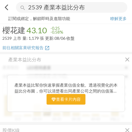
arrow_back_ios
search
櫻花建
43.10
-0.58%
量:
1,179
張
訂閱或綁定，解鎖即時及進階功能
瞭解更多
櫻花建
43.10
-0.25
-0.58%
2539
上市
量:
1,179
張
更新:
08/06 收盤
前往相關富果研究報告
open_in_new
close
產業本益比分布
產業類別
分類項目
產業本益比幫你快速掌握產業估值全貌。透過視覺化的本
40
益比分布圖，你可以清楚看出同產業公司之間的估值落
30
差，了解哪些股票相對被低估、哪些可能已偏貴。從中位
查看卡片內容
20
數、本益比範圍到個別公司位置，卡片讓你一眼辨識產業
整體的合理價帶。無論你想評估一家公司是否具吸引力，
10
中位數
或是找出估值落後的潛力股，這張卡片都能幫你用數據看
19.87
0
0~5
10~15
20~25
30~35
40~45
50以上
見機會，做出更精準的投資判斷。
close
股價K線