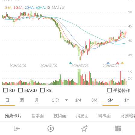
MA 設定
5
MA:
10
MA:
20
MA:
60
MA:
settings
50
45
40
35
2026/02/09
2026/04/09
2026/05/27
2026/07/15
4K
2K
KD
MACD
RSI
手勢操作
日
週
月
1M
3M
6M
1Y
推薦卡片
基本面
技術面
消息面
籌碼面
財務報
login
dashboard
融資融券
集保分布
董監持股
基本概況
股利政策
市場
追蹤
下單
交易
登入