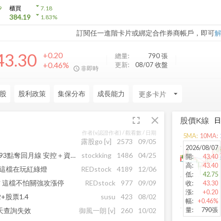
arrow_drop_down
9
櫃買
7.18
arrow_drop_down
384.19
1.83
%
訂閱任一進階卡片或綁定合作券商帳戶，即可
43.30
+0.20
總量:
790
張
+0.46%
更新:
08/07 收盤
非即時
股
股利政策
集保分布
成長能力
arrow_drop_down
fullscreen
close
股價K線
作者(v認證作者) /
觀看數
/ 日期
5
MA:
10
MA:
露股go
[v]
2573
09/05
2026/08/07
多頭反撲訊號強！台股大漲393點奪回月線 安控＋資服點火掀漲停潮
stockking
1486
04/25
開
:
43.40
高
:
43.40
 這檔在玩紅綠燈
REDstock
4189
12/06
低
:
42.75
材 這檔不怕關強攻漲停
REDstock
977
09/09
收
:
43.30
漲
:
+0.20
+股票1.4
susu
423
08/02
幅
:
+0.46%
量
:
790張
天查詢失效
御風一朗
[v]
260
10/02