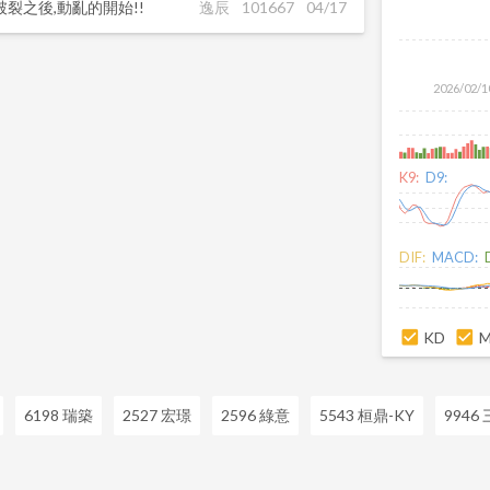
裂之後,動亂的開始!!
逸辰
101667
04/17
2026/02/1
K9:
D9:
DIF:
MACD:
KD
6198 瑞築
2527 宏璟
2596 綠意
5543 桓鼎-KY
9946