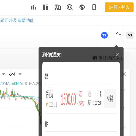
2539 聚財網
leaderboard
public
phone_iphone
註冊 / 登入
社群
2539 聚財網社群
解鎖即時及進階功能
notification_add
VS
到價通知
close
更強大的進階價量圖表
自訂我的版面
view_quilt
完整內容，僅限註冊會員使用
fullscreen
close
註冊/登入解鎖
20
MA:
60
MA:
MA 設定
settings
50
45
40