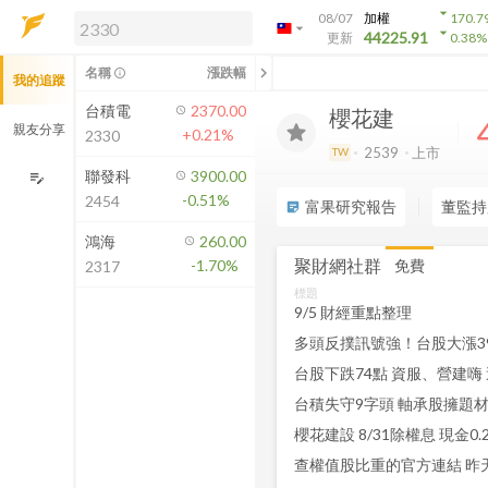
arrow_drop_down
08/07
加權
170.7
arrow_drop_down
arrow_drop_down
解鎖即時行情及進階功能
44225.91
更新
0.38
%
「綁定合作券商帳戶」或「訂閱任一
chevron_left
名稱
漲跌幅
info_outline
我的追蹤
方案」，即可解鎖以下功能：
即時行情
台積電
2370.00
櫻花建
即時市況與排行
親友分享
+0.21%
2330
到價通知
2539
上市
TW
成交金額熱力圖
聯發科
3900.00
edit_note
-0.51%
2454
前往方案訂閱
富果研究報告
董監持
sticky_note_2
如何綁定合作券商
鴻海
260.00
聚財網社群
免費
-1.70%
2317
標題
9/5 財經重點整理
台股下跌74點 資服、營建嗨
台積失守9字頭 軸承股擁題
櫻花建設 8/31除權息 現金0.2
查權值股比重的官方連結 昨