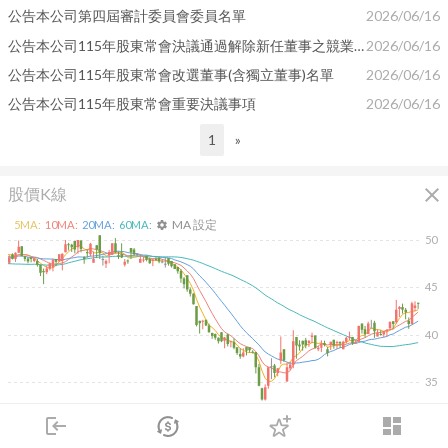
公告本公司第四屆審計委員會委員名單
2026/06/16
公告本公司115年股東常會決議通過解除新任董事之競業 禁止案
2026/06/16
公告本公司115年股東常會改選董事(含獨立董事)名單
2026/06/16
公告本公司115年股東常會重要決議事項
2026/06/16
1
»
close
股價K線
MA 設定
5
MA:
10
MA:
20
MA:
60
MA:
settings
50
45
40
35
2026/02/10
2026/04/10
2026/05/28
2026/07/16
login
dashboard
4K
市場
追蹤
下單
交易
登入