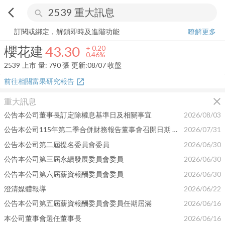
arrow_back_ios
search
櫻花建
43.30
+
0.46%
量:
790
張
訂閱或綁定，解鎖即時及進階功能
瞭解更多
櫻花建
43.30
+
0.20
0.46%
2539
上市
量:
790
張
更新:
08/07 收盤
前往相關富果研究報告
open_in_new
close
重大訊息
公告本公司董事長訂定除權息基準日及相關事宜
2026/08/03
公告本公司115年第二季合併財務報告董事會召開日期 為115年08月10日
2026/07/31
公告本公司第二屆提名委員會委員
2026/06/30
公告本公司第三屆永續發展委員會委員
2026/06/30
公告本公司第六屆薪資報酬委員會委員
2026/06/30
澄清媒體報導
2026/06/22
公告本公司第五屆薪資報酬委員會委員任期屆滿
2026/06/16
本公司董事會選任董事長
2026/06/16