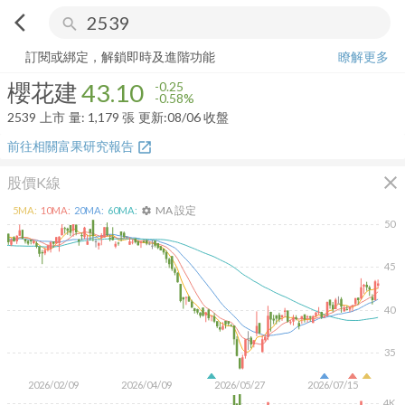
arrow_back_ios
search
櫻花建
43.10
-0.58%
量:
1,179
張
訂閱或綁定，解鎖即時及進階功能
瞭解更多
櫻花建
43.10
-0.25
-0.58%
2539
上市
量:
1,179
張
更新:
08/06 收盤
前往相關富果研究報告
open_in_new
close
股價K線
MA 設定
5
MA:
10
MA:
20
MA:
60
MA:
settings
50
45
40
35
2026/02/09
2026/04/09
2026/05/27
2026/07/15
4K