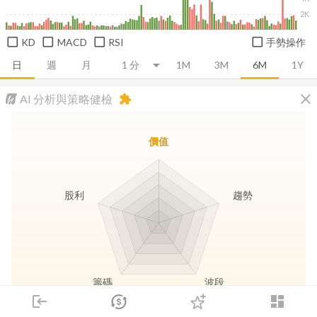
2K
KD
MACD
RSI
手勢操作
日
週
月
1M
3M
6M
1Y
close
AI 分析與策略健檢
extension
價值
股利
趨勢
籌碼
波段
login
dashboard
市場
追蹤
下單
交易
登入