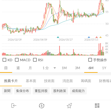
60
55
50
45
2026/02/09
2026/04/09
2026/05/27
2026/07/15
8K
6K
4K
2K
KD
MACD
RSI
手勢操作
日
週
月
1M
3M
6M
1Y
推薦卡片
基本面
技術面
消息面
籌碼面
財務報
新聞
集保分布
董監持股
股利政策
成長能力
login
dashboard
市場
追蹤
下單
交易
登入