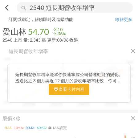
arrow_back_ios
search
愛山林
54.70
-5.36%
量:
2,343
張
訂閱或綁定，解鎖即時及進階功能
瞭解更多
愛山林
54.70
-3.10
-5.36%
2540
上市
量:
2,343
張
更新:
08/06 收盤
close
短長期營收年增率
60%
1400
1200
40%
短長期營收年增率能幫你快速掌握公司營運動能的變化。
1000
透過比近 3 個月與近 12 個月的營收年增率比較，你可以
20%
800
一眼看出短期成長是否延續長期趨勢。當短期營收增速開
查看卡片內容
600
0%
始超越長期平均，往往代表公司業績正加速向上；反之，
400
若短期成長放緩，則可能意味動能趨緩。搭配股價走勢觀
-20%
200
2020/08
2022/01
2024/02
2025/03
察，這張卡片能幫助你判斷基本面與市場反應是否一致，
提前捕捉成長反轉的關鍵訊號。
close
股價K線
MA 設定
5
MA:
10
MA:
20
MA:
60
MA:
settings