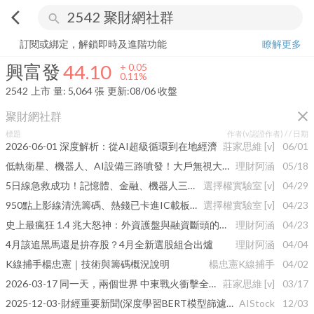
arrow_back_ios
search
興富發
44.10
+
0.11%
量:
5,064
張
訂閱或綁定，解鎖即時及進階功能
瞭解更多
興富發
44.10
+
0.05
0.11%
2542
上市
量:
5,064
張
更新:
08/06 收盤
close
聚財網社群
標題
作者(v認證作者) /
/ 日期
2026-06-01 深度解析：從AI超級循環到在地經濟
莊家思維
[v]
06/01
低軌衛星、機器人、AI設備三路噴發！大戶無視大盤重挫，偷偷卡位這幾檔…
理財阿涵
05/18
5日線急救成功！記憶體、金融、機器人三路卡位，留意這幾檔
選擇權實驗室
[v]
04/29
950點上影線清洗籌碼、熱錢已卡進IC載板與HBM轉單
選擇權實驗室
[v]
04/23
史上最瘋狂 1.4 兆大怒神：外資護盤與融資斷頭的殊死戰
理財阿涵
04/23
4月該追黑馬還是拚存股？4月全新選股組合出爐
理財阿涵
04/04
K線捕手楊忠憲｜技術與籌碼概況說明
楊忠憲K線捕手
04/02
2026-03-17 同一天，兩個世界 中東戰火衝擊全球經貿與科技布局
莊家思維
[v]
03/17
2025-12-03-財經重要新聞(深度學習BERT模型篩濾實驗-非投資建議)
AIStock
12/03