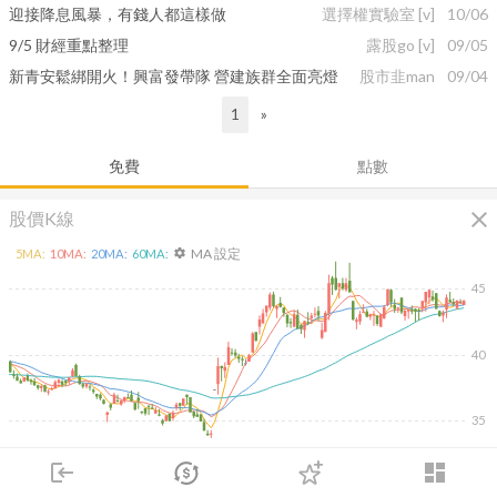
迎接降息風暴，有錢人都這樣做
選擇權實驗室
[v]
10/06
9/5 財經重點整理
露股go
[v]
09/05
新青安鬆綁開火！興富發帶隊 營建族群全面亮燈
股市韭man
09/04
1
»
免費
點數
close
股價K線
MA 設定
5
MA:
10
MA:
20
MA:
60
MA:
settings
45
40
35
login
dashboard
2026/02/09
2026/04/09
2026/05/27
2026/07/15
60K
市場
追蹤
下單
交易
登入