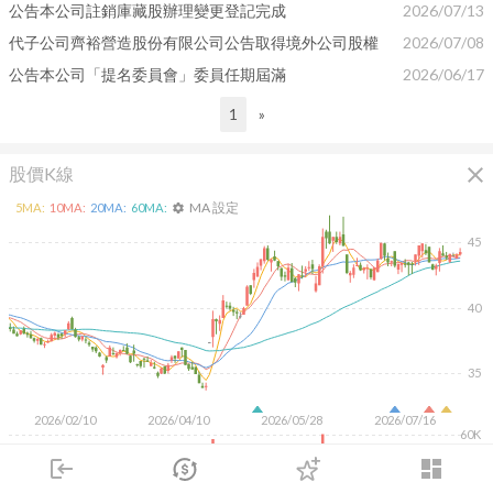
公告本公司註銷庫藏股辦理變更登記完成
2026/07/13
代子公司齊裕營造股份有限公司公告取得境外公司股權
2026/07/08
公告本公司「提名委員會」委員任期屆滿
2026/06/17
1
»
close
股價K線
MA 設定
5
MA:
10
MA:
20
MA:
60
MA:
settings
45
40
35
2026/02/10
2026/04/10
2026/05/28
2026/07/16
60K
40K
login
dashboard
20K
市場
追蹤
下單
交易
登入