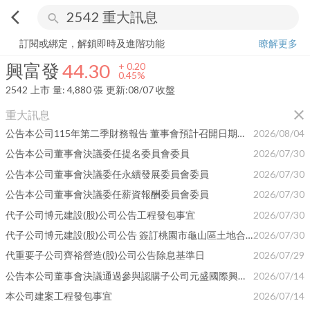
arrow_back_ios
search
興富發
44.30
+
0.45%
量:
4,880
張
訂閱或綁定，解鎖即時及進階功能
瞭解更多
興富發
44.30
+
0.20
0.45%
2542
上市
量:
4,880
張
更新:
08/07 收盤
close
重大訊息
公告本公司115年第二季財務報告 董事會預計召開日期為115年08月12日
2026/08/04
公告本公司董事會決議委任提名委員會委員
2026/07/30
公告本公司董事會決議委任永續發展委員會委員
2026/07/30
公告本公司董事會決議委任薪資報酬委員會委員
2026/07/30
代子公司博元建設(股)公司公告工程發包事宜
2026/07/30
代子公司博元建設(股)公司公告 簽訂桃園市龜山區土地合建契約
2026/07/30
代重要子公司齊裕營造(股)公司公告除息基準日
2026/07/29
公告本公司董事會決議通過參與認購子公司元盛國際興業股份有限公司 115年第二次現金增資
2026/07/14
本公司建案工程發包事宜
2026/07/14