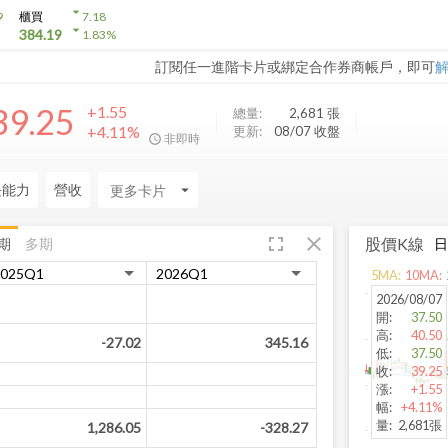
arrow_drop_down
9
櫃買
7.18
arrow_drop_down
384.19
1.83
%
訂閱任一進階卡片或綁定合作券商帳戶，即可
39.25
+1.55
總量:
2,681
張
+4.11%
更新:
08/07 收盤
非即時
長能力
營收
arrow_drop_down
fullscreen
close
股價K線
期
多期
5
MA:
10
MA:
2026/08/07
開
:
37.50
高
:
40.50
-27.02
345.16
低
:
37.50
收
:
39.25
漲
:
+1.55
幅
:
+4.11%
量
:
2,681張
1,286.05
-328.27