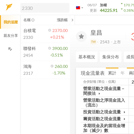
arrow_drop_down
08/07
加權
170.7
arrow_drop_down
arrow_drop_down
解鎖即時行情及進階功能
44225.91
更新
0.38
%
「綁定合作券商帳戶」或「訂閱任一
chevron_left
名稱
漲跌幅
info_outline
我的追蹤
方案」，即可解鎖以下功能：
即時行情
台積電
2370.00
皇昌
即時市況與排行
親友分享
+0.21%
2330
到價通知
2543
上市
TW
成交金額熱力圖
聯發科
3900.00
edit_note
-0.51%
2454
前往方案訂閱
基本概況
集保分布
成
如何綁定合作券商
鴻海
260.00
現金流量表
累計
年
兩
-1.70%
2317
合併財報
(單位：佰萬)
營業活動之現金流量－
間接法
arrow_drop_down
營業活動之淨現金流入
（流出）
投資活動之現金流量
arrow_drop_down
籌資活動之現金流量
arrow_drop_down
本期現金及約當現金增
加（減少）數