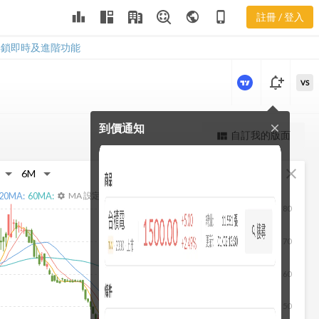
2543 現金流
leaderboard
public
phone_iphone
註冊 / 登入
量表
2543 現金流量表
解鎖即時及進階功能
notification_add
VS
到價通知
close
更強大的進階價量圖表
自訂我的版面
view_quilt
完整內容，僅限註冊會員使用
fullscreen
close
註冊/登入解鎖
20
MA:
60
MA:
MA 設定
settings
80
70
60
50