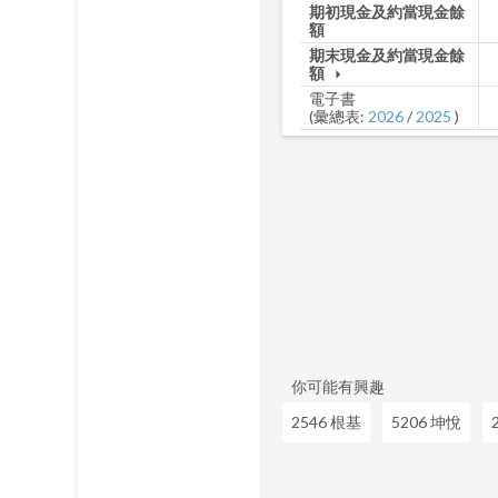
期初現金及約當現金餘
額
期末現金及約當現金餘
額
arrow_drop_down
電子書
(彙總表:
2026
/
2025
)
你可能有興趣
2546 根基
5206 坤悅