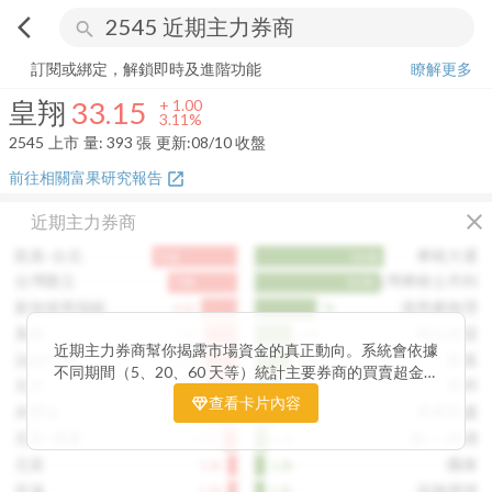
arrow_back_ios
search
皇翔
33.15
+
3.11%
量:
393
張
訂閱或綁定，解鎖即時及進階功能
瞭解更多
皇翔
33.15
+
1.00
3.11%
2545
上市
量:
393
張
更新:
08/10 收盤
前往相關富果研究報告
open_in_new
close
近期主力券商
凱基-台北
摩根大通
9.6k
14.6k
台灣匯立
台灣摩根士丹利
7.8k
14.2k
新加坡商瑞銀
港商麥格理
4.1k
7k
美林
瑞士信貸
3.8k
4.3k
近期主力券商幫你揭露市場資金的真正動向。系統會依據
法銀巴黎
凱基
3.7k
4.1k
不同期間（5、20、60 天等）統計主要券商的買賣超金
元大
富邦
3.5k
3.2k
額，讓你一眼看出哪些券商正在積極買進、哪些在出脫持
查看卡片內容
永豐金
美商高盛
3.4k
2.4k
股。透過觀察主力券商的佈局變化，你能判斷資金是否正
在悄悄進場或撤出，提前洞察市場趨勢。這張卡片特別適
元富-城東
統一-內湖
1.7k
1.5k
合想追蹤主力動向、掌握短線資金流向的投資人，幫你看
元富
國泰
1.1k
1.2k
見一般投資者看不見的關鍵訊號。
宏遠
花旗環球
1.1k
1.1k