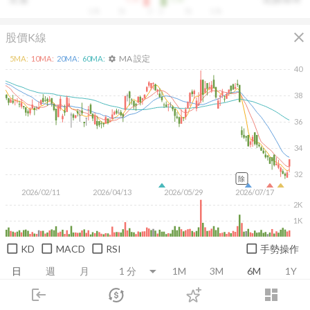
10k
5k
0
0
5k
10k
close
股價K線
MA 設定
5
MA:
10
MA:
20
MA:
60
MA:
settings
40
38
36
34
32
除
2026/02/11
2026/04/13
2026/05/29
2026/07/17
2K
1K
KD
MACD
RSI
手勢操作
日
週
月
1M
3M
6M
1Y
login
dashboard
市場
追蹤
下單
交易
登入
推薦卡片
基本面
技術面
消息面
籌碼面
財務報