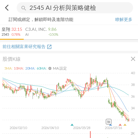
arrow_back_ios
search
訂閱或綁定，解鎖即時及進階功能
瞭解更多
皇翔
32.15
C3.AI, INC.
9.86
2545
0.78%
AI
-0.50%
前往相關富果研究報告
open_in_new
close
股價K線
MA 設定
5
MA:
10
MA:
20
MA:
60
MA:
settings
40
38
36
34
32
除
2026/02/10
2026/04/10
2026/05/28
2026/07/16
2K