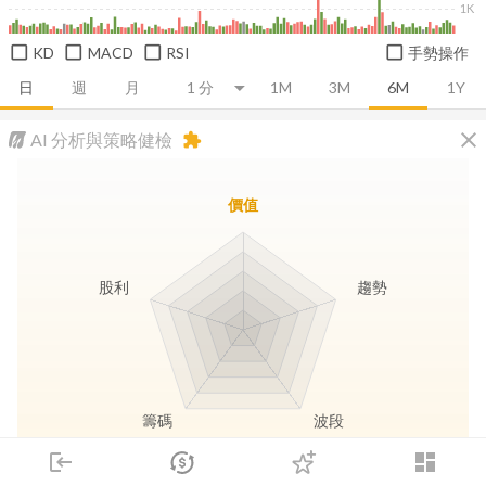
1K
KD
MACD
RSI
手勢操作
日
週
月
1M
3M
6M
1Y
close
AI 分析與策略健檢
extension
價值
股利
趨勢
籌碼
波段
login
dashboard
市場
追蹤
下單
交易
登入
長線價值
趨勢動能
波段訊號
存股收息