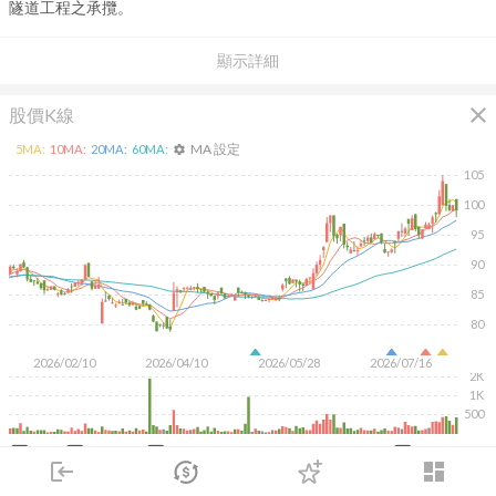
隧道工程之承攬。
顯示詳細
close
股價K線
MA 設定
5
MA:
10
MA:
20
MA:
60
MA:
settings
105
100
95
90
85
80
2026/02/10
2026/04/10
2026/05/28
2026/07/16
2K
1K
500
KD
MACD
RSI
手勢操作
login
dashboard
日
市場
週
月
追蹤
下單
1M
3M
交易
6M
登入
1Y