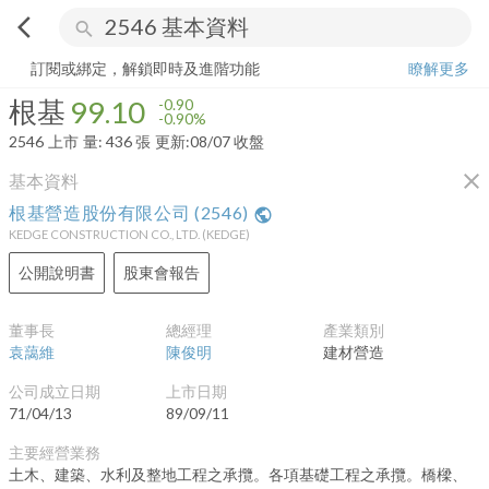
arrow_back_ios
search
根基
99.10
-0.90%
量:
436
張
訂閱或綁定，解鎖即時及進階功能
瞭解更多
根基
99.10
-0.90
-0.90%
2546
上市
量:
436
張
更新:
08/07 收盤
close
基本資料
根基營造股份有限公司
(
2546
)
public
KEDGE CONSTRUCTION CO., LTD.
(
KEDGE
)
公開說明書
股東會報告
董事長
總經理
產業類別
袁藹維
陳俊明
建材營造
公司成立日期
上市日期
71/04/13
89/09/11
主要經營業務
土木、建築、水利及整地工程之承攬。各項基礎工程之承攬。橋樑、