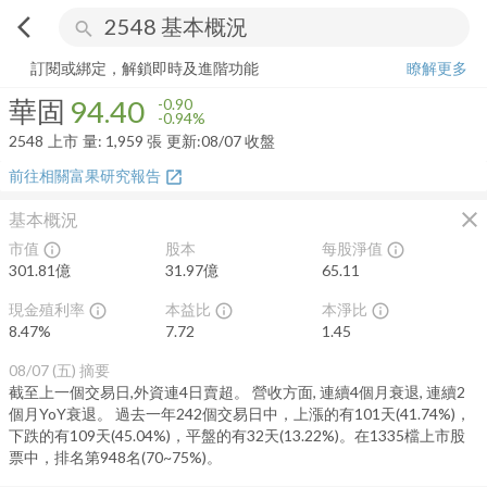
arrow_back_ios
search
華固
94.40
-0.94%
量:
1,959
張
訂閱或綁定，解鎖即時及進階功能
瞭解更多
華固
94.40
-0.90
-0.94%
2548
上市
量:
1,959
張
更新:
08/07 收盤
前往相關富果研究報告
open_in_new
close
基本概況
市值
股本
每股淨值
info_outline
info_outline
301.81億
31.97億
65.11
現金殖利率
本益比
本淨比
info_outline
info_outline
info_outline
8.47
%
7.72
1.45
08/07 (五)
摘要
截至上一個交易日,外資連4日賣超。 營收方面, 連續4個月衰退, 連續2
個月YoY衰退。 過去一年242個交易日中，上漲的有101天(41.74%)，
下跌的有109天(45.04%)，平盤的有32天(13.22%)。在1335檔上市股
票中，排名第948名(70~75%)。