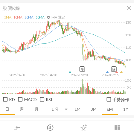
close
股價K線
MA 設定
5
MA:
10
MA:
20
MA:
60
MA:
settings
130
120
110
100
除
除
2026/02/10
2026/04/10
2026/05/28
2026/07/16
10K
5K
KD
MACD
RSI
手勢操作
日
週
月
1M
3M
6M
1Y
推薦卡片
基本面
技術面
消息面
籌碼面
財務報
login
dashboard
市場
追蹤
下單
交易
登入