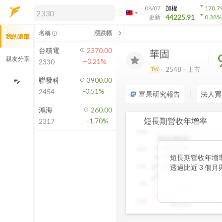
arrow_drop_down
08/07
加權
170.7
arrow_drop_down
arrow_drop_down
解鎖即時行情及進階功能
44225.91
更新
0.38
%
「綁定合作券商帳戶」或「訂閱任一
chevron_left
名稱
漲跌幅
info_outline
我的追蹤
方案」，即可解鎖以下功能：
即時行情
台積電
2370.00
華固
即時市況與排行
親友分享
+0.21%
2330
到價通知
2548
上市
TW
成交金額熱力圖
聯發科
3900.00
edit_note
-0.51%
2454
前往方案訂閱
富果研究報告
法人買
sticky_note_2
如何綁定合作券商
鴻海
260.00
短長期營收年增率
-1.70%
2317
60%
2025/09(月)
月收盤價
:
40%
近3月累計營收YoY
:
短長期營收年增
近12月累計營收YoY
:
20%
透過比近 3 個
一眼看出短期成
0%
始超越長期平均
若短期成長放緩
-20%
2020/08
察，這張卡片能
提前捕捉成長反