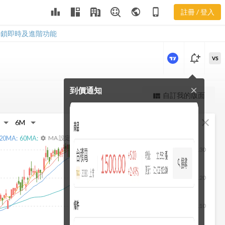
營收年增率
leaderboard
public
phone_iphone
註冊 / 登入
2548 短長期營收年
增率
解鎖即時及進階功能
notification_add
VS
到價通知
close
更強大的進階價量圖表
自訂我的版面
view_quilt
完整內容，僅限註冊會員使用
fullscreen
close
註冊/登入解鎖
20
MA:
60
MA:
MA 設定
settings
130
120
110