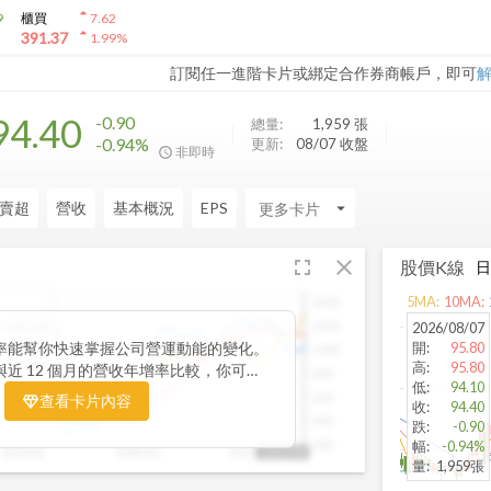
arrow_drop_up
9
櫃買
7.62
arrow_drop_up
391.37
1.99
%
訂閱任一進階卡片或綁定合作券商帳戶，即可
94.40
-0.90
總量:
1,959
張
-0.94%
更新:
08/07 收盤
非即時
賣超
營收
基本概況
EPS
arrow_drop_down
fullscreen
close
股價K線
5
MA:
10
MA:
1400
1305.00
1200
2026/08/07
30.31%
率能幫你快速掌握公司營運動能的變化。
開
:
95.80
1000
36.96%
高
:
95.80
月與近 12 個月的營收年增率比較，你可以
800
低
:
94.10
長是否延續長期趨勢。當短期營收增速開
600
查看卡片內容
收
:
94.40
，往往代表公司業績正加速向上；反之，
400
跌
:
-0.90
，則可能意味動能趨緩。搭配股價走勢觀
200
幅
:
-0.94%
2022/01
2024/02
2025/03
2025/09
幫助你判斷基本面與市場反應是否一致，
量
:
1,959張
轉的關鍵訊號。