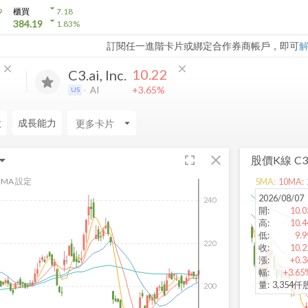
arrow_drop_down
9
櫃買
7.18
arrow_drop_down
384.19
1.83
%
訂閱任一進階卡片或綁定合作券商帳戶，即可
close
close
10.22
C3.ai, Inc.
+3.65%
AI
US
股
成長能力
arrow_drop_down
fullscreen
close
股價K線
C3.
MA 設定
5
MA:
10
MA:
2026/08/07
240
開
:
10.0
高
:
10.4
低
:
9.9
220
收
:
10.2
漲
:
+0.3
幅
:
+3.65
量
:
3,354仟
200