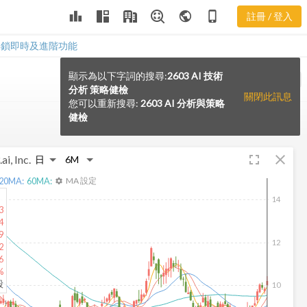
leaderboard
public
phone_iphone
註冊 / 登入
解鎖即時及進階功能
顯示為以下字詞的搜尋:
2603 AI 技術
VS
分析 策略健檢
關閉此訊息
您可以重新搜尋:
2603 AI 分析與策略
健檢
fullscreen
close
ai, Inc.
20
MA:
60
MA:
MA 設定
settings
14
3
4
9
12
2
6
%
股
10