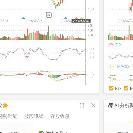
180
除
04/10
2026/05/28
2026/07/16
2026/02/2
2026/08/07
60K
40K
20K
K9:
D9:
80
50
20
DIF:
MACD:
5
0
-5
KD
fullscreen
close
榮
AI 分
extension
趨勢動能
波段訊號
存股收息