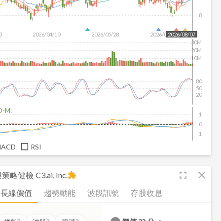
8
3
2026/04/10
2026/05/28
2026/07/16
2026/08/07
30M
20M
10M
80
50
20
D-M:
1
0
-1
MACD
RSI
fullscreen
close
析與策略健檢
C3.ai, Inc.
extension
長線價值
趨勢動能
波段訊號
存股收息