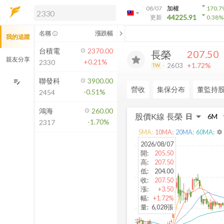
arrow_drop_down
08/07
加權
170.7
arrow_drop_down
arrow_drop_down
解鎖即時行情及進階功能
44225.91
更新
0.38
%
「綁定合作券商帳戶」或「訂閱任一
chevron_left
名稱
漲跌幅
info_outline
我的追蹤
方案」，即可解鎖以下功能：
即時行情
台積電
2370.00
207.50
長榮
即時市況與排行
親友分享
+0.21%
2330
+1.72%
2603
TW
到價通知
成交金額熱力圖
聯發科
3900.00
edit_note
營收
集保分布
董監持
-0.51%
2454
前往方案訂閱
如何綁定合作券商
鴻海
260.00
股價K線
長榮
-1.70%
2317
5
MA:
10
MA:
20
MA:
60
MA:
settings
2026/08/07
開
:
205.50
高
:
207.50
低
:
204.00
收
:
207.50
漲
:
+3.50
幅
:
+1.72%
量
:
6,028張