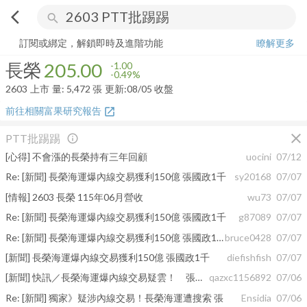
arrow_back_ios
search
長榮
205.00
-0.49%
量:
5,472
張
訂閱或綁定，解鎖即時及進階功能
瞭解更多
長榮
205.00
-1.00
-0.49%
2603
上市
量:
5,472
張
更新:
08/05 收盤
前往相關富果研究報告
open_in_new
close
PTT批踢踢
info_outline
[心得] 不會漲的長榮持有三年回顧
uocini
07/12
Re: [新聞] 長榮海運爆內線交易獲利150億 張國政1千
sy20168
07/07
[情報] 2603 長榮 115年06月營收
wu73
07/07
Re: [新聞] 長榮海運爆內線交易獲利150億 張國政1千
g87089
07/07
Re: [新聞] 長榮海運爆內線交易獲利150億 張國政1千
bruce0428
07/07
[新聞] 長榮海運爆內線交易獲利150億 張國政1千
diefishfish
07/07
[新聞] 快訊／長榮海運爆內線交易疑雲！ 張國華
qazxc1156892
07/06
Re: [新聞] 獨家》疑涉內線交易！長榮海運遭搜索 張
Ensidia
07/06