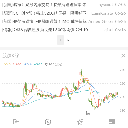
[新聞] 獨家》疑涉內線交易！長榮海運遭搜索 張
hyscout
07/06
[新聞] SCFI連9漲！衝上3200點 長榮、陽明卻不
IzumiKonata
06/26
[新聞] 長榮海運旗下長麗輪遇襲！IMO 喊停荷莫
AnneofGreen
06/26
[情報] 2636 台驊控股 買長榮1,300張均價:224.10
q1a1
06/16
1
»
close
股價K線
MA 設定
5
MA:
10
MA:
20
MA:
60
MA:
settings
240
220
200
180
除
2026/02/06
2026/04/08
2026/05/26
2026/07/14
login
dashboard
60K
市場
追蹤
下單
交易
登入