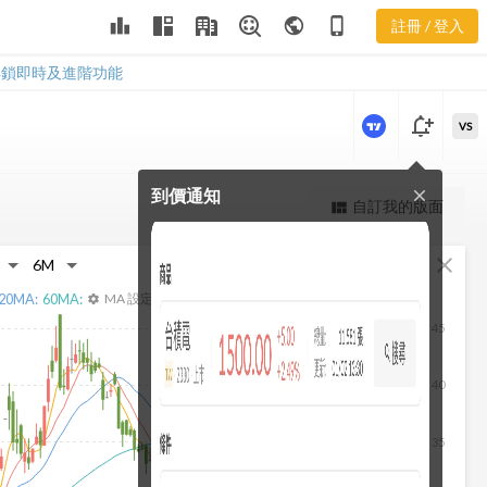
2605 償債能
leaderboard
public
phone_iphone
註冊 / 登入
力
2605 償債能力
解鎖即時及進階功能
notification_add
VS
到價通知
close
更強大的進階價量圖表
自訂我的版面
view_quilt
完整內容，僅限註冊會員使用
fullscreen
close
註冊/登入解鎖
20
MA:
60
MA:
MA 設定
settings
45
40
35