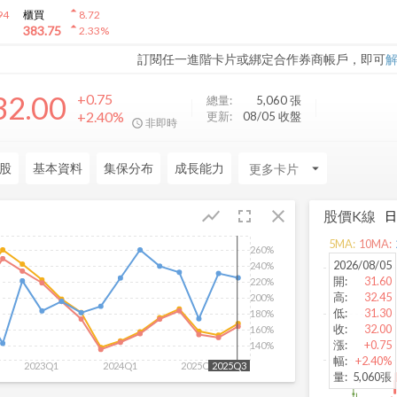
arrow_drop_up
94
櫃買
8.72
arrow_drop_up
383.75
2.33
%
訂閱任一進階卡片或綁定合作券商帳戶，即可
32.00
+0.75
總量:
5,060
張
+2.40%
更新:
08/05 收盤
非即時
股
基本資料
集保分布
成長能力
arrow_drop_down
fullscreen
close
show_chart
股價K線
5
MA:
10
MA:
260%
2026/08/05
240%
開
:
31.60
220%
高
:
32.45
200%
低
:
31.30
180%
收
:
32.00
160%
漲
:
+0.75
140%
幅
:
+2.40%
2023Q1
2024Q1
2025Q1
2025Q3
量
:
5,060張