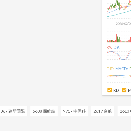
2026/02/0
K9:
D9:
DIF:
MACD:
KD
8367 建新國際
5608 四維航
9917 中保科
2617 台航
2613