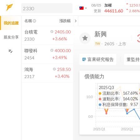
arrow_drop_up
08/05
加權
1250.
arrow_drop_down
arrow_drop_up
解鎖即時行情及進階功能
44611.60
更新
2.88
%
「綁定合作券商帳戶」或「訂閱任一
chevron_left
名稱
漲跌幅
info_outline
我的追蹤
方案」，即可解鎖以下功能：
即時行情
台積電
2405.00
新興
即時市況與排行
親友分享
+3.66%
2330
到價通知
2605
上市
TW
成交金額熱力圖
聯發科
4000.00
edit_note
+3.49%
2454
前往方案訂閱
富果研究報告
董監持
sticky_note_2
如何綁定合作券商
鴻海
258.50
償債能力
+3.40%
2317
2025 Q3
流動比率
:
167.69%
10.0
速動比率
:
164.02%
利息保障倍數
:
9.57
0.0
2021Q1
2022Q1