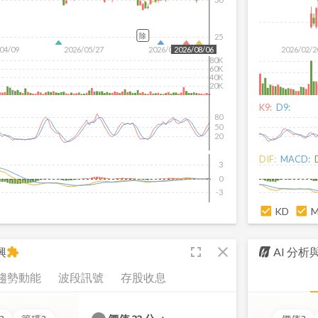
除
25
04/09
2026/05/27
2026/07/15
2026/02/2
2026/08/06
80K
60K
40K
20K
K9:
D9:
80
50
20
DIF:
MACD:
3
0
-3
KD
fullscreen
close
興
AI 分
extension
趨勢動能
波段訊號
存股收息