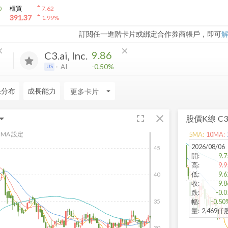
arrow_drop_up
0
櫃買
7.62
arrow_drop_up
391.37
1.99
%
訂閱任一進階卡片或綁定合作券商帳戶，即可
ose
close
9.86
C3.ai, Inc.
-0.50%
AI
US
保分布
成長能力
arrow_drop_down
fullscreen
close
股價K線
C3.
MA 設定
5
MA:
10
MA:
2026/08/06
45
開
:
9.7
高
:
9.9
低
:
9.6
40
收
:
9.8
跌
:
-0.0
幅
:
-0.50
35
量
:
2,469仟
30