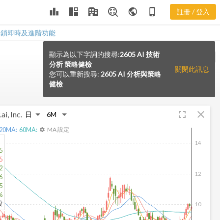
leaderboard
public
phone_iphone
註冊 / 登入
解鎖即時及進階功能
顯示為以下字詞的搜尋:
2605 AI 技術
VS
分析 策略健檢
關閉此訊息
您可以重新搜尋:
2605 AI 分析與策略
健檢
fullscreen
close
ai, Inc.
20
MA:
60
MA:
MA 設定
settings
14
5
5
2
12
6
5
%
股
10