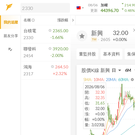
arrow_drop_down
08/06
加權
214.9
arrow_drop_down
arrow_drop_down
解鎖即時行情及進階功能
44396.70
更新
0.48
%
「綁定合作券商帳戶」或「訂閱任一
chevron_left
名稱
漲跌幅
info_outline
我的追蹤
方案」，即可解鎖以下功能：
即時行情
cl
台積電
2365.00
32.00
新興
即時市況與排行
親友分享
-1.66%
2330
+0.00%
2605
TW
到價通知
成交金額熱力圖
聯發科
3920.00
edit_note
董監持股
基本資料
集
-2.00%
2454
前往方案訂閱
如何綁定合作券商
鴻海
264.50
股價K線
新興
+2.32%
2317
5
MA:
10
MA:
20
MA:
60
MA:
settings
2026/08/06
開
:
32.30
高
:
32.35
低
:
31.65
收
:
32.00
漲
:
+0.00
幅
:
+0.00%
量
:
3,023張