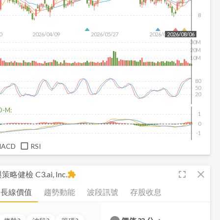
8
0
2026/04/09
2026/05/27
2026/07/15
2026/08/06
30M
20M
10M
80
50
20
D-M:
1
0
-1
MACD
RSI
fullscreen
close
析與策略健檢
C3.ai, Inc.
extension
長線價值
趨勢動能
波段訊號
存股收息