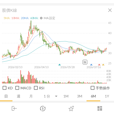
close
股價K線
MA 設定
5
MA:
10
MA:
20
MA:
60
MA:
settings
45
40
35
30
除
25
2026/02/10
2026/04/10
2026/05/28
2026/07/16
80K
60K
40K
20K
KD
MACD
RSI
手勢操作
日
週
月
1M
3M
6M
1Y
login
dashboard
推薦卡片
基本面
技術面
消息面
籌碼面
財務報
市場
追蹤
下單
交易
登入