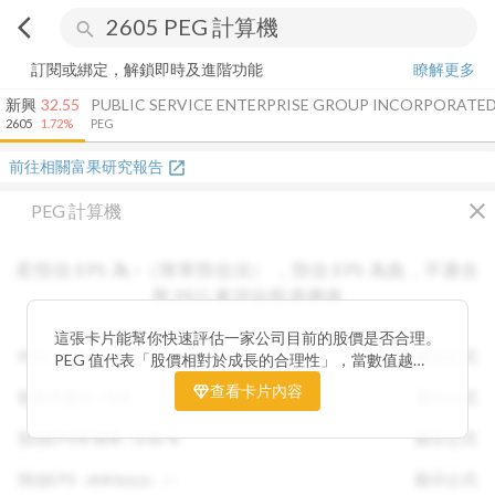
arrow_back_ios
search
訂閱或綁定，解鎖即時及進階功能
瞭解更多
新興
32.55
PUBLIC SERVICE ENTERPRISE GROUP INCORPORATE
2605
1.72%
PEG
前往相關富果研究報告
open_in_new
close
PEG 計算機
若預估 EPS 為
-
（簡單預估法）
，
預估 EPS
為負，不適合
用 PEG 來評估投資價值
這張卡片能幫你快速評估一家公司目前的股價是否合理。
PEG :
N/A
顯示公式
PEG 值代表「股價相對於成長的合理性」，當數值越
低，通常表示股票價格尚未充分反映公司未來的獲利成長
查看卡片內容
預期本益比 :
N/A
顯示公式
潛力，具備投資吸引力。 卡片同時顯示預估 EPS、年增
率與本益比，幫助你從成長與估值兩個角度雙重判斷，找
預估EPS年增率 :
0.00
%
顯示公式
出真正被低估的潛力股，讓投資決策更有依據。
預估EPS
:
-
顯示公式
（簡單預估法）