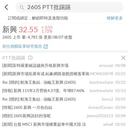
arrow_back_ios
search
新興
32.55
+
1.72%
量:
4,781
張
訂閱或綁定，解鎖即時及進階功能
瞭解更多
新興
32.55
+
0.55
1.72%
2605
上市
量:
4,781
張
更新:
08/07 收盤
前往相關富果研究報告
open_in_new
close
PTT批踢踢
info_outline
[新聞]富時羅素確認越南升格新興市場
arrouzai
04/08
[新聞]新興市場拓展有成 鈊象網路遊戲授權進軍南
MOMO0478
03/25
Re: [標的] 航海王集結 - 油輪王新興 (2605)
besthesitate
03/22
[情報] 新興 115年2月營收4.37億、年增87.46%
besthesitate
03/10
Re: [標的] 航海王集結 - 油輪王新興 (2605)
bons2
03/05
[情報] 2605 新興 一月份自結
AnneofGreen
03/04
[標的] 2605新興說好的漲呢
james0326123
03/04
[新聞] 台股 MSCI 新興市場權重超車中國大陸 法
winall
02/02