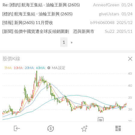
Re: [標的] 航海王集結 - 油輪王新興 (2605)
AnneofGreen
01/24
[標的] 航海王集結 - 油輪王新興 (2605)
giveUstars
01/24
[情報] 新興(2605) 11月營收
b996060048
2025/12
[新聞] 低價中國貨遭全球反傾銷圍剿 恐與新興市
Su22
2025/11
1
»
close
股價K線
MA 設定
5
MA:
10
MA:
20
MA:
60
MA:
settings
45
40
35
30
除
25
2026/02/10
2026/04/10
2026/05/28
2026/07/16
login
dashboard
80K
市場
追蹤
下單
交易
登入
60K