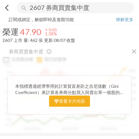
arrow_back_ios
search
榮運
47.90
+
1.38%
量:
462
張
訂閱或綁定，解鎖即時及進階功能
瞭解更多
榮運
47.90
+
0.65
1.38%
2607
上市
量:
462
張
更新:
08/07 收盤
close
券商買賣集中度
info_outline
交易量加權
顯示收盤價
0.15
1400
0.1
1300
0.05
1200
0
本指標透過經濟學用於計算貧富差距之吉尼係數（Gini
Coefficient）來計算各券商分點買入與賣出單一個股的
-0.05
1100
集中程度。可做為籌碼面分析的一個重要參考。
-0.1
1000
查看卡片內容
-0.15
900
0.9
0.85
0.8
0.75
2025/06/16
2025/07/31
2025/09/16