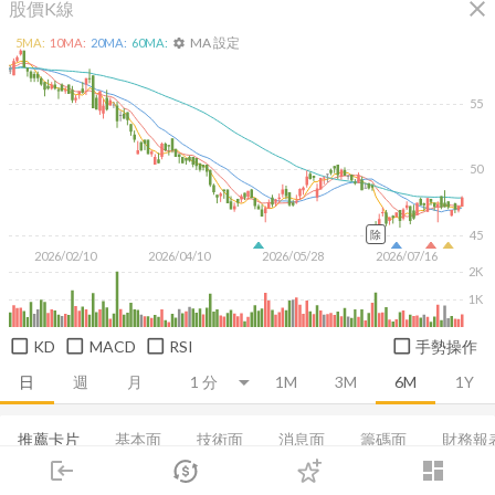
close
股價K線
MA 設定
5
MA:
10
MA:
20
MA:
60
MA:
settings
55
50
45
除
2026/02/10
2026/04/10
2026/05/28
2026/07/16
2K
1K
KD
MACD
RSI
手勢操作
日
週
月
1M
3M
6M
1Y
推薦卡片
基本面
技術面
消息面
籌碼面
財務報
login
dashboard
集保分布
董監持股
基本概況
股利政策
成長能力
市場
追蹤
下單
交易
登入