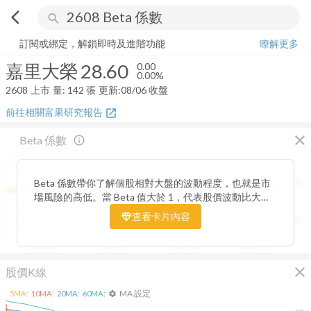
arrow_back_ios
search
嘉里大榮
28.60
0.00%
量:
142
張
訂閱或綁定，解鎖即時及進階功能
瞭解更多
嘉里大榮
28.60
0.00
0.00%
2608
上市
量:
142
張
更新:
08/06 收盤
前往相關富果研究報告
open_in_new
close
Beta 係數
info_outline
2
Beta 係數帶你了解個股相對大盤的波動程度，也就是市
1.5
場風險的高低。當 Beta 值大於 1，代表股價波動比大盤
1
更劇烈，屬於高風險高報酬型；若 Beta 值小於 1，則表
查看卡片內容
0.5
示波動相對穩定，抗跌性較強。透過觀察 Beta 值的變化
趨勢，你能判斷公司股價在不同市場階段的敏感度，進一
0
2025/06
2025/07
2025/08
2025/09
步衡量投資組合的整體風險與潛在報酬。
close
股價K線
MA 設定
5
MA:
10
MA:
20
MA:
60
MA:
settings