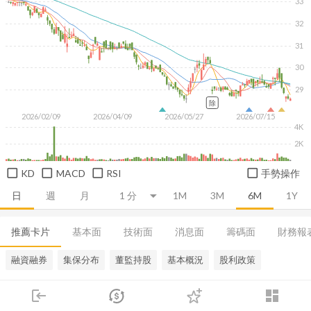
33
32
31
30
29
除
2026/02/09
2026/04/09
2026/05/27
2026/07/15
4K
2K
KD
MACD
RSI
手勢操作
日
週
月
1M
3M
6M
1Y
推薦卡片
基本面
技術面
消息面
籌碼面
財務報
融資融券
集保分布
董監持股
基本概況
股利政策
login
dashboard
市場
追蹤
下單
交易
登入