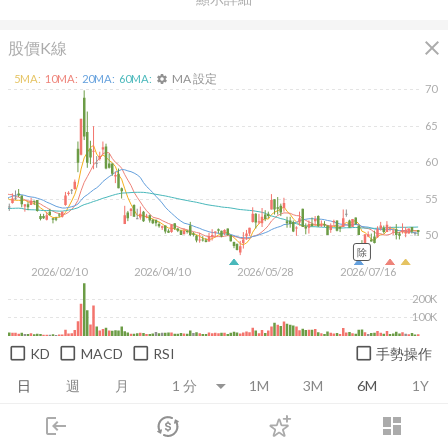
close
股價K線
MA 設定
5
MA:
10
MA:
20
MA:
60
MA:
settings
70
65
60
55
50
除
2026/02/10
2026/04/10
2026/05/28
2026/07/16
200K
100K
KD
MACD
RSI
手勢操作
日
週
月
1M
3M
6M
1Y
login
dashboard
推薦卡片
基本面
技術面
消息面
籌碼面
財務報
市場
追蹤
下單
交易
登入