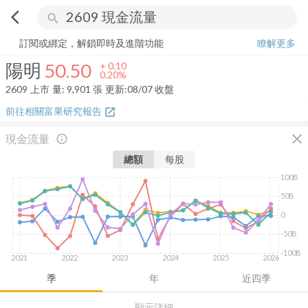
arrow_back_ios
search
陽明
50.50
+
0.20%
量:
9,901
張
訂閱或綁定，解鎖即時及進階功能
瞭解更多
陽明
50.50
+
0.10
0.20%
2609
上市
量:
9,901
張
更新:
08/07 收盤
前往相關富果研究報告
open_in_new
close
現金流量
info_outline
總額
每股
100B
50B
0
-50B
-100B
2021
2022
2023
2024
2025
2026
季
年
近四季
顯示詳細