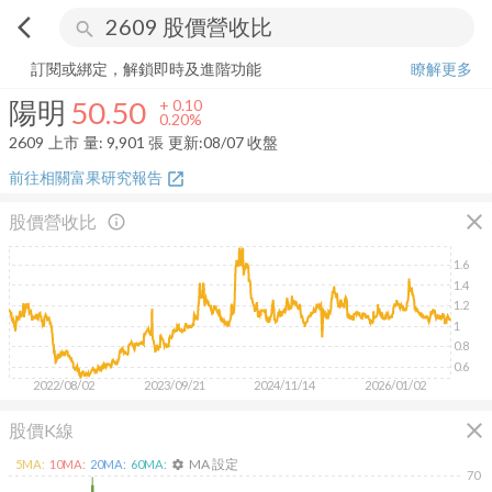
arrow_back_ios
search
陽明
50.50
+
0.20%
量:
9,901
張
訂閱或綁定，解鎖即時及進階功能
瞭解更多
陽明
50.50
+
0.10
0.20%
2609
上市
量:
9,901
張
更新:
08/07 收盤
前往相關富果研究報告
open_in_new
close
股價營收比
info_outline
1.6
1.4
1.2
1
0.8
0.6
2022/08/02
2023/09/21
2024/11/14
2026/01/02
close
股價K線
MA 設定
5
MA:
10
MA:
20
MA:
60
MA:
settings
70