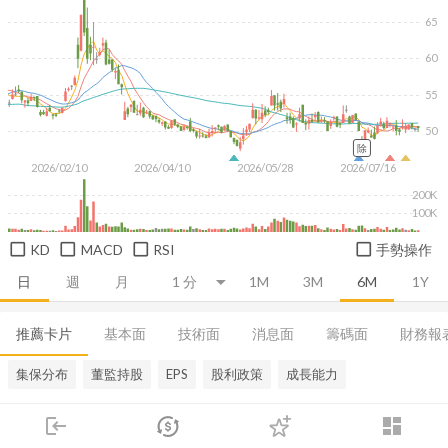
65
60
55
50
除
2026/02/10
2026/04/10
2026/05/28
2026/07/16
200K
100K
KD
MACD
RSI
手勢操作
日
週
月
1M
3M
6M
1Y
推薦卡片
基本面
技術面
消息面
籌碼面
財務報
集保分布
董監持股
EPS
股利政策
成長能力
login
dashboard
市場
追蹤
下單
交易
登入