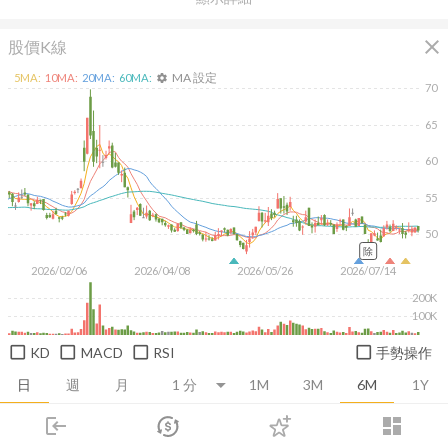
close
股價K線
MA 設定
5
MA:
10
MA:
20
MA:
60
MA:
settings
70
65
60
55
50
除
2026/02/06
2026/04/08
2026/05/26
2026/07/14
200K
100K
KD
MACD
RSI
手勢操作
日
週
月
1M
3M
6M
1Y
login
dashboard
推薦卡片
基本面
技術面
消息面
籌碼面
財務報
市場
追蹤
下單
交易
登入