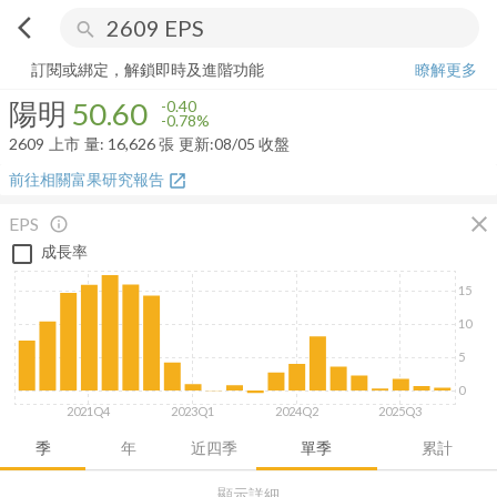
arrow_back_ios
search
陽明
50.60
-0.78%
量:
16,626
張
訂閱或綁定，解鎖即時及進階功能
瞭解更多
陽明
50.60
-0.40
-0.78%
2609
上市
量:
16,626
張
更新:
08/05 收盤
前往相關富果研究報告
open_in_new
close
EPS
info_outline
成長率
15
10
5
0
2021Q4
2023Q1
2024Q2
2025Q3
季
年
近四季
單季
累計
顯示詳細