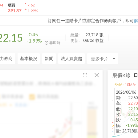
arrow_drop_up
94
櫃買
7.62
arrow_drop_up
391.37
1.99
%
訂閱任一進階卡片或綁定合作券商帳戶，即可
22.15
-0.45
總量:
23,718
張
-1.99%
更新:
08/06 收盤
非即時
力券商
基本概況
新聞
法人買賣超
arrow_drop_down
fullscreen
close
股價K線
變動經過雙重分析，將傳統 6 條均線彙整為三多線，
5
MA:
10
MA:
。
2026/08/06
顯示長多線
顯示高低點
開
:
22.60
高
:
22.70
H.C.
arrow_drop_up
6.85
長多線:
-
1496.0
低
:
22.10
收
:
22.15
跌
:
-0.45
1,400
幅
:
-1.99%
量
:
23,718張
1474.0