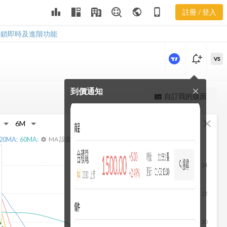
2610 三多風
leaderboard
public
phone_iphone
註冊 / 登入
向圖
2610 三多風向圖
解鎖即時及進階功能
notification_add
VS
到價通知
close
更強大的進階價量圖表
自訂我的版面
view_quilt
完整內容，僅限註冊會員使用
fullscreen
close
註冊/登入解鎖
20
MA:
60
MA:
MA 設定
settings
24
22
20