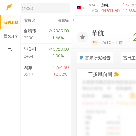
arrow_drop_up
08/05
加權
1250.
arrow_drop_down
arrow_drop_up
解鎖即時行情及進階功能
44611.60
更新
2.88
%
「綁定合作券商帳戶」或「訂閱任一
chevron_left
名稱
漲跌幅
info_outline
我的追蹤
方案」，即可解鎖以下功能：
即時行情
台積電
2365.00
華航
即時市況與排行
親友分享
-1.66%
2330
到價通知
2610
上市
TW
成交金額熱力圖
聯發科
3920.00
edit_note
-2.00%
2454
前往方案訂閱
富果研究報告
當日主
sticky_note_2
如何綁定合作券商
鴻海
264.50
三多風向圖
+2.32%
extension
2317
本圖運用機器運算將股價成本
用以分析短、中、長期趨勢
短多線：
arrow_drop_up
短多線:
1426.00
中多線:
136
2025/10/14
K數
:
1
開
:
1455.00
高
:
1460.00
低
:
1420.00