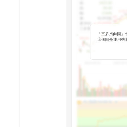
收
:
1425.00
跌
:
-30.00
1155.
幅
:
-2.06%
1100.60
量
:
42,092張
量5MA
:
▲ 43,010張
1060.76
三多量
:
-
「三多風向圖」
899.40
這個圖是運用機
傳統 6 條均線
趨勢。
812.75
2025/04/23
2025/07/
arrow_drop_up
100%
PL 指標:
94.88
%
75%
50%
25%