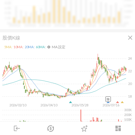
往往意味著未來幾季的營收與獲利將同步走強。這張卡片
8.0B
150M
讓你在市場還沒反應前，就能搶先洞察企業的成長訊號。
6.0B
100M
4.0B
50M
2.0B
0.0
0.0
2020Q1
2020Q4
2021Q3
2022Q2
2023Q1
2023Q4
2024Q3
2025Q2
close
股價K線
MA 設定
5
MA:
10
MA:
20
MA:
60
MA:
settings
24
22
20
18
除
2026/02/10
2026/04/10
2026/05/28
2026/07/16
300K
200K
100K
login
dashboard
KD
MACD
RSI
手勢操作
市場
追蹤
下單
交易
登入