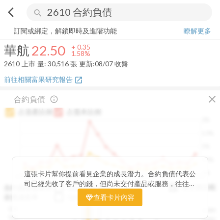
arrow_back_ios
search
華航
22.50
+
1.58%
量:
30,516
張
訂閱或綁定，解鎖即時及進階功能
瞭解更多
華航
22.50
+
0.35
1.58%
2610
上市
量:
30,516
張
更新:
08/07 收盤
前往相關富果研究報告
open_in_new
close
合約負債
info_outline
占資產比例
占股本比例
2%
1.5%
1%
0.5%
0%
這張卡片幫你提前看見企業的成長潛力。合約負債代表公
2020Q1
2020Q4
2021Q3
2022Q2
2023Q1
2023Q4
2024Q3
2025Q2
司已經先收了客戶的錢，但尚未交付產品或服務，往往是
與存貨比較
合約負債成長率
QoQ
YoY
未來營收的先行指標。透過觀察合約負債的季度變化與其
存貨成長率
QoQ
查看卡片內容
YoY
佔資產、股本的比例，你可以判斷企業手中訂單是否穩定
12B
250M
成長、營收動能是否正在累積。當合約負債持續上升時，
10B
200M