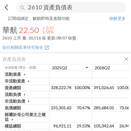
arrow_back_ios
search
華航
22.50
+
1.58%
量:
30,516
張
訂閱或綁定，解鎖即時及進階功能
瞭解更多
華航
22.50
+
0.35
1.58%
2610
上市
量:
30,516
張
更新:
08/07 收盤
前往相關富果研究報告
open_in_new
close
資產負債表
合併財報
(單位：佰萬)
流動資產
arrow_drop_down
非流動資產
arrow_drop_down
資產總額
328,222.74
100.00%
391,026.65
100.00
流動負債
arrow_drop_down
非流動負債
arrow_drop_down
負債總額
231,301.63
70.47%
285,684.01
73.06
歸屬於母公司業主之權
益
arrow_drop_down
權益總額
96,921.11
29.53%
105,342.64
26.94