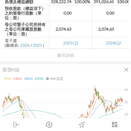
負債及權益總額
328,222.74
100.00%
391,026.65
100.00
預收股款（權益項下）
之約當發行股數（單
0.00
0.00
位：股）
母公司暨子公司所持有
之母公司庫藏股股數
2,074.63
2,074.63
（單位：股）
電子書
2025Q2
2026Q2
(彙總表:
2026
/
2025
)
顯示詳細
close
股價K線
MA 設定
5
MA:
10
MA:
20
MA:
60
MA:
settings
24
22
20
login
dashboard
18
市場
追蹤
下單
交易
登入
除