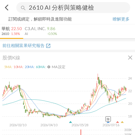
arrow_back_ios
search
訂閱或綁定，解鎖即時及進階功能
瞭解更多
華航
22.50
C3.AI, INC.
9.86
2610
1.58%
AI
-0.50%
前往相關富果研究報告
open_in_new
close
股價K線
MA 設定
5
MA:
10
MA:
20
MA:
60
MA:
settings
24
22
20
18
除
2026/02/10
2026/04/10
2026/05/28
2026/07/16
300K
200K