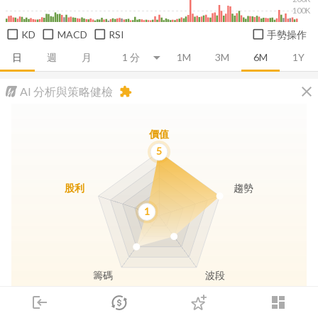
100K
KD
MACD
RSI
手勢操作
日
週
月
1M
3M
6M
1Y
close
AI 分析與策略健檢
extension
價值
5
股利
趨勢
1
籌碼
波段
login
dashboard
市場
追蹤
下單
交易
登入
長線價值
趨勢動能
波段訊號
存股收息