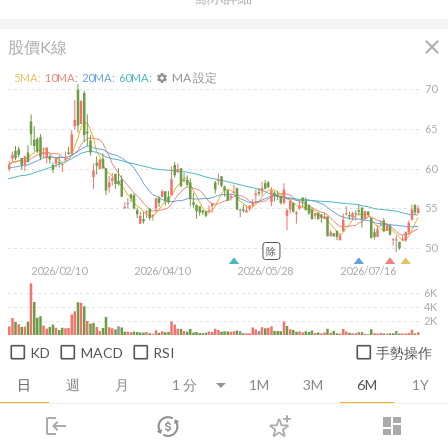
close
股價K線
MA 設定
5
MA:
10
MA:
20
MA:
60
MA:
settings
70
65
60
55
50
除
2026/02/10
2026/04/10
2026/05/28
2026/07/16
6K
4K
2K
KD
MACD
RSI
手勢操作
日
週
月
1M
3M
6M
1Y
login
dashboard
推薦卡片
基本面
技術面
消息面
籌碼面
財務報
市場
追蹤
下單
交易
登入