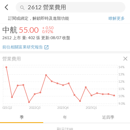
arrow_back_ios
search
中航
55.00
+
0.92%
量:
402
張
訂閱或綁定，解鎖即時及進階功能
瞭解更多
中航
55.00
+
0.50
0.92%
2612
上市
量:
402
張
更新:
08/07 收盤
前往相關富果研究報告
open_in_new
close
營業費用
14%
13%
12%
11%
10%
9.0%
2021Q2
2022Q3
2023Q4
2025Q1
季
年
近四季
顯示詳細