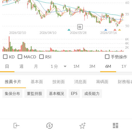
60
55
50
除
2026/02/10
2026/04/10
2026/05/28
2026/07/16
6K
4K
2K
KD
MACD
RSI
手勢操作
日
週
月
1M
3M
6M
1Y
推薦卡片
基本面
技術面
消息面
籌碼面
財務報
集保分布
董監持股
基本概況
EPS
成長能力
login
dashboard
市場
追蹤
下單
交易
登入