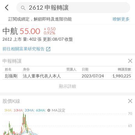
arrow_back_ios
search
中航
55.00
+
0.92%
量:
402
張
訂閱或綁定，解鎖即時及進階功能
瞭解更多
中航
55.00
+
0.50
0.92%
2612
上市
量:
402
張
更新:
08/07 收盤
前往相關富果研究報告
open_in_new
close
申報轉讓
姓名
身份
受讓人
日期
轉讓股數
彭蔭剛
法人董事代表人本人
2023/07/24
1,980,225
顯示詳細
close
股價K線
MA 設定
5
MA:
10
MA:
20
MA:
60
MA:
settings
70
65