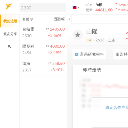
arrow_drop_up
08/05
加權
1250.
arrow_drop_down
arrow_drop_up
解鎖即時行情及進階功能
44611.60
更新
2.88
%
「綁定合作券商帳戶」或「訂閱任一
chevron_left
名稱
漲跌幅
info_outline
我的追蹤
方案」，即可解鎖以下功能：
即時行情
台積電
2405.00
山隆
即時市況與排行
親友分享
+3.66%
2330
到價通知
2616
上市
TW
成交金額熱力圖
聯發科
4000.00
edit_note
+3.49%
2454
前往方案訂閱
富果研究報告
董監持
sticky_note_2
如何綁定合作券商
鴻海
258.50
即時走勢
+3.40%
2317
13:30
1460.00
價
:
1425.00
漲
:
+10.00
幅
:
+0.71%
均
:
1442.64
量
:
5,013 張
綁定合作券