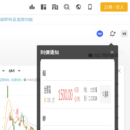
2616 即時走
leaderboard
public
phone_iphone
註冊 / 登入
勢
2616 即時走勢
解鎖即時及進階功能
notification_add
VS
到價通知
close
更強大的進階價量圖表
自訂我的版面
view_quilt
完整內容，僅限註冊會員使用
fullscreen
close
註冊/登入解鎖
20
MA:
60
MA:
MA 設定
settings
24
22
20
18
16