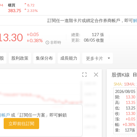
arrow_drop_up
94
櫃買
8.72
arrow_drop_up
383.75
2.33
%
訂閱任一進階卡片或綁定合作券商帳戶，即可
13.30
+0.05
總量:
127
張
+0.38%
更新:
08/05 收盤
非即時
股
股利政策
集保分布
成長能力
arrow_drop_down
fullscreen
close
股價K線
1482.50
5
MA:
10
MA:
2026/08/05
1448.75
開
:
13.30
高
:
13.35
1415.00
1420.00
低
:
13.25
收
:
13.30
商帳戶
或「訂閱任一方案」即可解鎖
1381.25
漲
:
+0.05
立即前往訂閱
幅
:
+0.38%
1347.50
量
:
127張